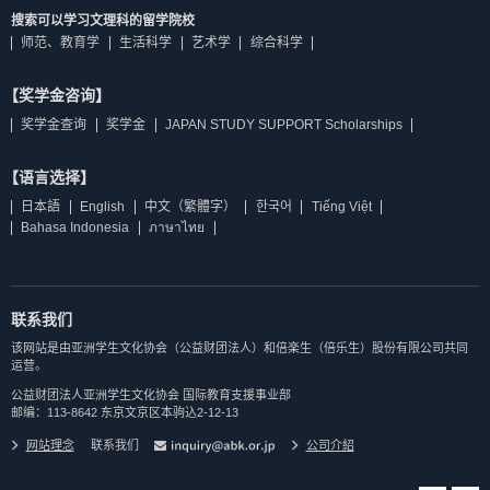
搜索可以学习文理科的留学院校
师范、教育学
生活科学
艺术学
综合科学
【奖学金咨询】
奖学金查询
奖学金
JAPAN STUDY SUPPORT Scholarships
【语言选择】
日本語
English
中文（繁體字）
한국어
Tiếng Việt
Bahasa Indonesia
ภาษาไทย
联系我们
该网站是由亚洲学生文化协会（公益财团法人）和倍楽生（倍乐生）股份有限公司共同
运营。
公益财团法人亚洲学生文化协会 国际教育支援事业部
邮编：113-8642 东京文京区本驹込2-12-13
网站理念
联系我们
公司介紹