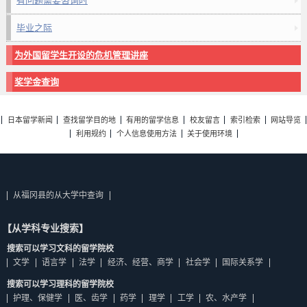
有问题需要咨询时
毕业之际
为外国留学生开设的危机管理讲座
奖学金查询
日本留学新闻
查找留学目的地
有用的留学信息
校友留言
索引检索
网站导览
利用规约
个人信息使用方法
关于使用环境
从福冈县的从大学中查询
【从学科专业搜索】
搜索可以学习文科的留学院校
文学
语言学
法学
经济、经营、商学
社会学
国际关系学
搜索可以学习理科的留学院校
护理、保健学
医、齿学
药学
理学
工学
农、水产学