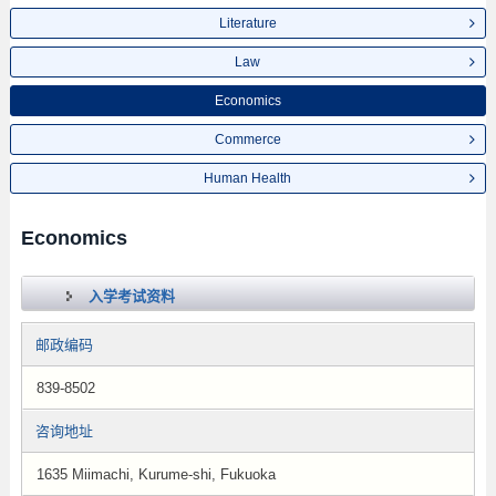
Literature
Law
Economics
Commerce
Human Health
Economics
入学考试资料
邮政编码
839-8502
咨询地址
1635 Miimachi, Kurume-shi, Fukuoka