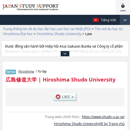
Tiếng Việt
Trang thông tin về du học đại học,cao học tại Nhật JPSS
>
Tìm nơi du học từ
Hiroshima Đại học
>
Hiroshima Shudo University
>
Law
Được đồng vận hành bởi Hiệp hội Asia Gakusei Bunka và Công ty cổ phần
Benesse Corporation, JAPAN STUDY SUPPORT đăng tải các thông tin của
khoảng 1.300 trường đại học, cao học, trường đại học ngắn hạn, trường
chuyên môn đang tiếp nhận du học sinh.
Tại đây có đăng các thông tin chi tiết về Hiroshima Shudo University, và
Hiroshima
/ Tư lập
thông tin cần thiết dành cho du học sinh, như là về các Ngành Commercial
SciencehoặcNgành Economic ScienceshoặcNgành Humanities and
広島修道大学
|
Hiroshima Shudo University
Human ScienceshoặcNgành LawhoặcNgành Human Environmental
studieshoặcNgành Health ScienceshoặcNgành International Community,
thông tin về từng ngành học, thông tin liên quan đến thi tuyển như số
lượng tuyển sinh, số lượng trúng tuyển, cở sở trang thiết bị, hướng dẫn địa
điểm v.v...
Trang web chính thức:
https://www.shudo-u.ac.jp/
Hiroshima Shudo UniversityVề lại Trang chủ