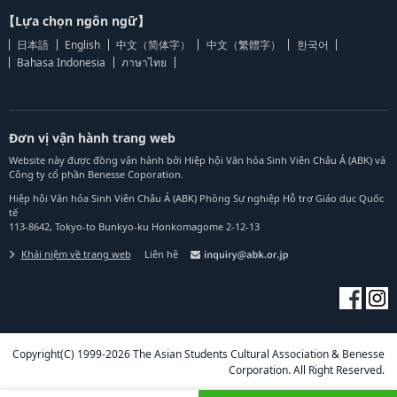
【Lựa chọn ngôn ngữ】
日本語
English
中文（简体字）
中文（繁體字）
한국어
Bahasa Indonesia
ภาษาไทย
Đơn vị vận hành trang web
Website này được đồng vận hành bởi Hiệp hội Văn hóa Sinh Viên Châu Á (ABK) và
Công ty cổ phần Benesse Coporation.
Hiệp hội Văn hóa Sinh Viên Châu Á (ABK) Phòng Sự nghiệp Hỗ trợ Giáo dục Quốc
tế
113-8642, Tokyo-to Bunkyo-ku Honkomagome 2-12-13
Khái niệm về trang web
Liên hệ
Copyright(C) 1999-2026 The Asian Students Cultural Association & Benesse
Corporation. All Right Reserved.