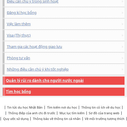
Điều cần chú ý trong sinh hoạt
Đăng kí học bổng
Việc làm thêm
Visa (Thị thực)
Tham gia các hoạt động giao lưu
Phòng tư vấn
Những điều cần chú ý khi tốt nghiệp
Quản lý rủi ro dành cho người nước ngoài
Tìm học bổng
Tin tức du học Nhật Bản
Tìm kiếm nơi du học
Thông tin có ích về du học
Thông điệp của anh chị đi trước
Mục lục tìm kiếm
Sơ đồ của trang web
Quy ước sử dụng
Thông báo về thông tin cá nhân
Về môi trường tương thích