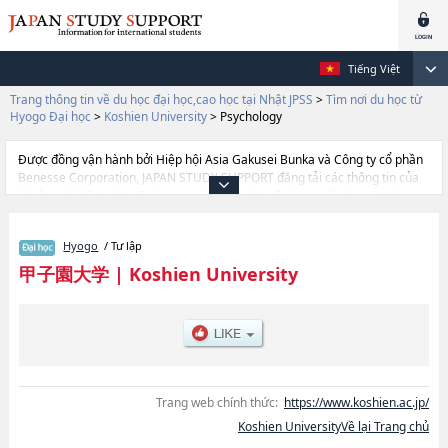
Tiếng Việt
Trang thông tin về du học đại học,cao học tại Nhật JPSS
>
Tìm nơi du học từ
Hyogo Đại học
>
Koshien University
>
Psychology
Được đồng vận hành bởi Hiệp hội Asia Gakusei Bunka và Công ty cổ phần
Benesse Corporation, JAPAN STUDY SUPPORT đăng tải các thông tin của
khoảng 1.300 trường đại học, cao học, trường đại học ngắn hạn, trường
chuyên môn đang tiếp nhận du học sinh.
Tại đây có đăng các thông tin chi tiết về Koshien University, và thông tin
Hyogo
/ Tư lập
cần thiết dành cho du học sinh, như là về các Ngành Department of
NutritionhoặcNgành Psychology, thông tin về từng ngành học, thông tin
甲子園大学
|
Koshien University
liên quan đến thi tuyển như số lượng tuyển sinh, số lượng trúng tuyển, cở
sở trang thiết bị, hướng dẫn địa điểm v.v...
Trang web chính thức:
https://www.koshien.ac.jp/
Koshien UniversityVề lại Trang chủ