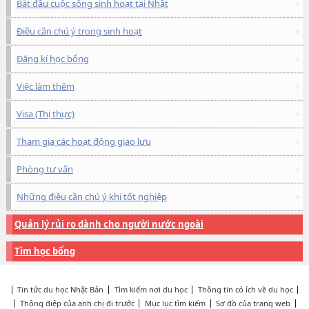
Bắt đầu cuộc sống sinh hoạt tại Nhật
Điều cần chú ý trong sinh hoạt
Đăng kí học bổng
Việc làm thêm
Visa (Thị thực)
Tham gia các hoạt động giao lưu
Phòng tư vấn
Những điều cần chú ý khi tốt nghiệp
Quản lý rủi ro dành cho người nước ngoài
Tìm học bổng
Tin tức du học Nhật Bản
Tìm kiếm nơi du học
Thông tin có ích về du học
Thông điệp của anh chị đi trước
Mục lục tìm kiếm
Sơ đồ của trang web