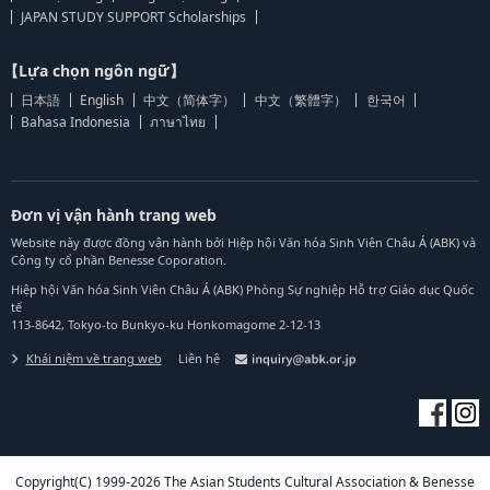
JAPAN STUDY SUPPORT Scholarships
【Lựa chọn ngôn ngữ】
日本語
English
中文（简体字）
中文（繁體字）
한국어
Bahasa Indonesia
ภาษาไทย
Đơn vị vận hành trang web
Website này được đồng vận hành bởi Hiệp hội Văn hóa Sinh Viên Châu Á (ABK) và
Công ty cổ phần Benesse Coporation.
Hiệp hội Văn hóa Sinh Viên Châu Á (ABK) Phòng Sự nghiệp Hỗ trợ Giáo dục Quốc
tế
113-8642, Tokyo-to Bunkyo-ku Honkomagome 2-12-13
Khái niệm về trang web
Liên hệ
Copyright(C) 1999-2026 The Asian Students Cultural Association & Benesse