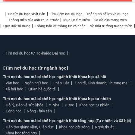
Tin tức du học Nhật Bản
Tìm kiếm nơi du học
Thông tin có ích về du học
Thông điệp của anh chị đi trước
Mục lục tìm kiếm
Sơ đồ của trang web
Quy ước sử dụng
Thông báo về thông tin cá nhân
Về môi trường tương thích
Tìm nơi du học từ Hokkaido Đại học
【Tìm nơi du học từ ngành học】
Tìm nơi du học mà có thể học ngành Khối Khoa học xã hội
Văn học
Ngôn ngữ học
Pháp luật
Kinh tế, Kinh doanh, Thương mại
Xã hội học
Quan hệ quốc tế
Tìm nơi du học mà có thể học ngành Khối Khoa học tự nhiên
Hộ lý, Bảo vệ sức khỏe
Y, Nha
Dược
Khoa học tự nhiên
Công học
Nông Thủy sản
Tìm nơi du học mà có thể học ngành Khối tổng hợp (Tự nhiên và Xã hội)
Đào tạo giảng viên, Giáo dục
Khoa học đời sống
Nghệ thuật
Khoa học tổng hợp