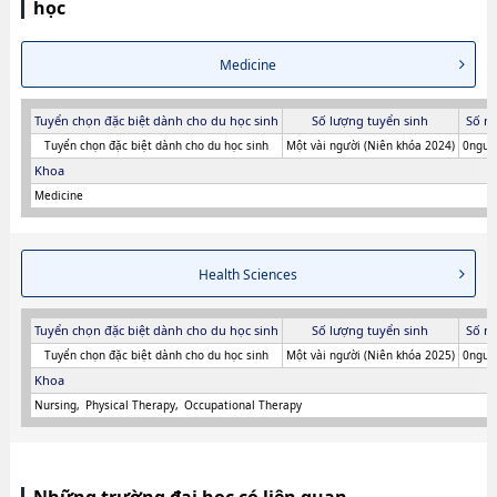
học
Medicine
Tuyển chọn đặc biệt dành cho du học sinh
Số lượng tuyển sinh
Số n
Tuyển chọn đặc biệt dành cho du học sinh
Một vài người (Niên khóa 2024)
0người
Khoa
Medicine
Health Sciences
Tuyển chọn đặc biệt dành cho du học sinh
Số lượng tuyển sinh
Số n
Tuyển chọn đặc biệt dành cho du học sinh
Một vài người (Niên khóa 2025)
0người
Khoa
Nursing
Physical Therapy
Occupational Therapy
Những trường đại học có liên quan