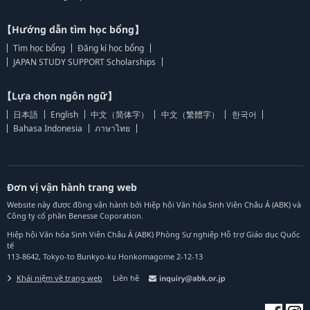
【Hướng dẫn tìm học bổng】
Tìm học bổng
Đăng kí học bổng
JAPAN STUDY SUPPORT Scholarships
【Lựa chọn ngôn ngữ】
日本語
English
中文（简体字）
中文（繁體字）
한국어
Bahasa Indonesia
ภาษาไทย
Đơn vị vận hành trang web
Website này được đồng vận hành bởi Hiệp hội Văn hóa Sinh Viên Châu Á (ABK) và
Công ty cổ phần Benesse Coporation.
Hiệp hội Văn hóa Sinh Viên Châu Á (ABK) Phòng Sự nghiệp Hỗ trợ Giáo dục Quốc
tế
113-8642, Tokyo-to Bunkyo-ku Honkomagome 2-12-13
Khái niệm về trang web
Liên hệ