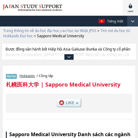
Tiếng Việt
Trang thông tin về du học đại học,cao học tại Nhật JPSS
>
Tìm nơi du học từ
Hokkaido Đại học
>
Sapporo Medical University
Được đồng vận hành bởi Hiệp hội Asia Gakusei Bunka và Công ty cổ phần
Benesse Corporation, JAPAN STUDY SUPPORT đăng tải các thông tin của
khoảng 1.300 trường đại học, cao học, trường đại học ngắn hạn, trường
chuyên môn đang tiếp nhận du học sinh.
Tại đây có đăng các thông tin chi tiết về Sapporo Medical University, và
Hokkaido
/ Công lập
thông tin cần thiết dành cho du học sinh, như là về các Ngành
MedicinehoặcNgành Health Sciences, thông tin về từng ngành học, thông
札幌医科大学
|
Sapporo Medical University
tin liên quan đến thi tuyển như số lượng tuyển sinh, số lượng trúng tuyển,
cở sở trang thiết bị, hướng dẫn địa điểm v.v...
Sapporo Medical University Danh sách các ngành