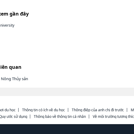
xem gần đây
iversity
liên quan
h Nông Thủy sản
ơi du học
Thông tin có ích về du học
Thông điệp của anh chị đi trước
M
Quy ước sử dụng
Thông báo về thông tin cá nhân
Về môi trường tương thí