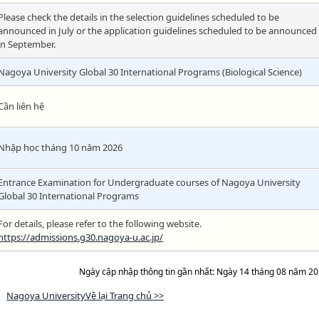
Please check the details in the selection guidelines scheduled to be
announced in July or the application guidelines scheduled to be announced
in September.
Nagoya University Global 30 International Programs (Biological Science)
Cần liên hệ
Nhập học tháng 10 năm 2026
Entrance Examination for Undergraduate courses of Nagoya University
Global 30 International Programs
For details, please refer to the following website.
https://admissions.g30.nagoya-u.ac.jp/
Ngày cập nhập thông tin gần nhất: Ngày 14 tháng 08 năm 2
Nagoya UniversityVề lại Trang chủ >>