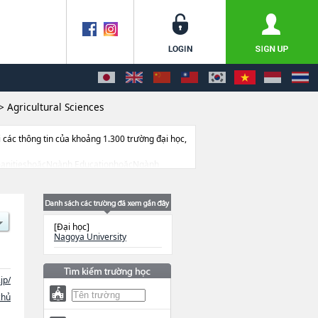
>
Agricultural Sciences
ác thông tin của khoảng 1.300 trường đại học,
h HumanitieshoặcNgành EducationhoặcNgành
ultural Sciences, thông tin về từng ngành
.
[Đại học]
Nagoya University
jp/
chủ