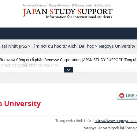
Agricultural Sciences | Nagoya University | JPSS, trang chuyên về thông tin d...
 tại Nhật JPSS
>
Tìm nơi du học từ Aichi Đại học
>
Nagoya University
 Bunka và Công ty cổ phần Benesse Corporation, JAPAN STUDY SUPPORT đăng tải c
ên môn đang tiếp nhận du học sinh.
ya University, và thông tin cần thiết dành cho du học sinh, như là về các Ngàn
shoặcNgành SciencehoặcNgành MedicinehoặcNgành EngineeringhoặcNgành Agric
ợng tuyển sinh, số lượng trúng tuyển, cở sở trang thiết bị, hướng dẫn địa điểm v.v..
 University
Trang web chính thức:
https://www.nagoya-u.ac.
Nagoya UniversityVề lại Trang 