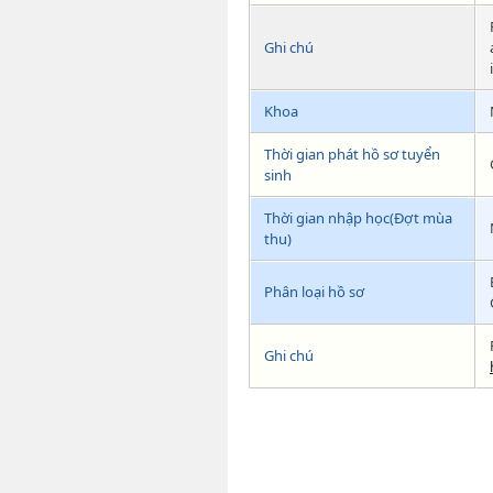
Ghi chú
Khoa
Thời gian phát hồ sơ tuyển
sinh
Thời gian nhập học(Đợt mùa
thu)
Phân loại hồ sơ
Ghi chú