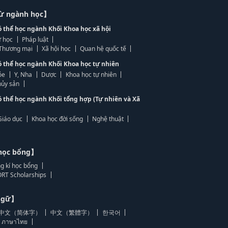
từ ngành học】
ó thể học ngành Khối Khoa học xã hội
 học
Pháp luật
, Thương mại
Xã hội học
Quan hệ quốc tế
ó thể học ngành Khối Khoa học tự nhiên
ỏe
Y, Nha
Dược
Khoa học tự nhiên
ủy sản
ó thể học ngành Khối tổng hợp (Tự nhiên và Xã
Giáo dục
Khoa học đời sống
Nghệ thuật
học bổng】
g kí học bổng
RT Scholarships
 ngữ】
中文（简体字）
中文（繁體字）
한국어
ภาษาไทย