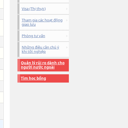
Visa (Thị thực)
Tham gia các hoạt động
giao lưu
Phòng tư vấn
Những điều cần chú ý
khi tốt nghiệp
Quản lý rủi ro dành cho
người nước ngoài
Tìm học bổng