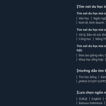
【Tìm nơi du học 
Tìm nơi du học mà c
Văn học
Ngôn ngữ
Kinh tế, Kinh doanh
Tìm nơi du học mà c
Hộ lý, Bảo vệ sức kh
Công học
Nông Th
Tìm nơi du học mà c
hội)
Đào tạo giảng viên, 
Khoa học tổng hợp
【Hướng dẫn tìm 
Tìm học bổng
Đăn
JAPAN STUDY SUPPO
【Lựa chọn ngôn
日本語
English
Bahasa Indonesia