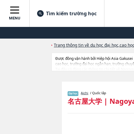
Tìm kiếm trường học
MENU
Trang thông tin về du học đại học,cao học
Được đồng vận hành bởi Hiệp hội Asia Gakusei
cao học, trường đại học ngắn hạn, trường chuy
Tại đây có đăng các thông tin chi tiết về Nago
LawhoặcNgành EconomicshoặcNgành Informatic
học, thông tin liên quan đến thi tuyển như số lư
Aichi
/ Quốc lập
名古屋大学
|
Nagoya