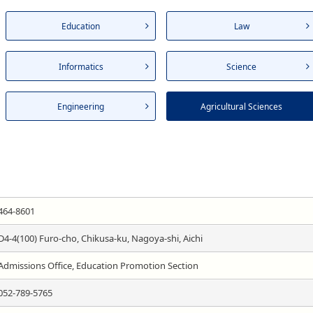
Education
Law
Informatics
Science
Engineering
Agricultural Sciences
464-8601
D4-4(100) Furo-cho, Chikusa-ku, Nagoya-shi, Aichi
Admissions Office, Education Promotion Section
052-789-5765