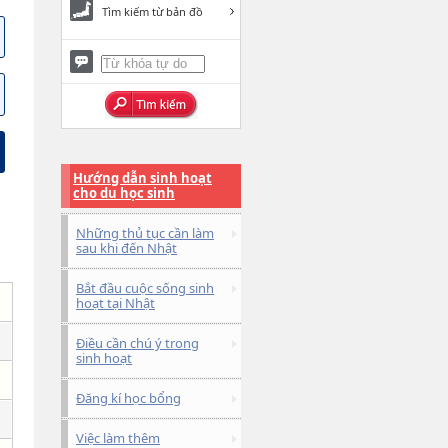
Tìm kiếm từ bản đồ
Hướng dẫn sinh hoạt
cho du học sinh
Những thủ tục cần làm
sau khi đến Nhật
Bắt đầu cuộc sống sinh
hoạt tại Nhật
Điều cần chú ý trong
sinh hoạt
Đăng kí học bổng
Việc làm thêm