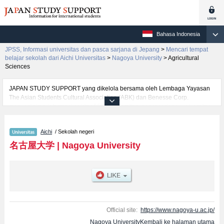
Bahasa Indonesia
JPSS, Informasi universitas dan pasca sarjana di Jepang
>
Mencari tempat
belajar sekolah dari Aichi Universitas
>
Nagoya University
>
Agricultural
Sciences
JAPAN STUDY SUPPORT yang dikelola bersama oleh Lembaga Yayasan
The Asian Students Cultural Association (ABK) dan Benesse Corp.
menyediakan informasi sekitar 1300 universitas, pascasarjana, universitas
yunior, akademi kejuruan yang siap menerima mahasiswa(i) mancanegara.
Tersedia informasi rinci mengenai Nagoya University, mencakup informasi
Aichi
/ Sekolah negeri
per fakultas seperti Fakultas HumanitiesatauFakultas
EducationatauFakultas LawatauFakultas EconomicsatauFakultas
名古屋大学
|
Nagoya University
InformaticsatauFakultas ScienceatauFakultas MedicineatauFakultas
EngineeringatauFakultas Agricultural Sciences, serta berbagai informasi
yang berguna bagi mahasiswa(i) mancanegara seperti kuota untuk jumlah
pendaftar dan jumlah kelulusan ujian masuk mahasiswa(i) mancanegara,
informasi mengenai ujian masuk, prasarana kampus, akses jalan, dan
lainnya. Silakan memanfaatkannya.
Official site:
https://www.nagoya-u.ac.jp/
Nagoya UniversityKembali ke halaman utama