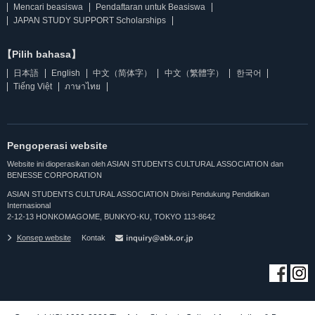
Mencari beasiswa
Pendaftaran untuk Beasiswa
JAPAN STUDY SUPPORT Scholarships
【Pilih bahasa】
日本語
English
中文（简体字）
中文（繁體字）
한국어
Tiếng Việt
ภาษาไทย
Pengoperasi website
Website ini dioperasikan oleh ASIAN STUDENTS CULTURAL ASSOCIATION dan
BENESSE CORPORATION
ASIAN STUDENTS CULTURAL ASSOCIATION Divisi Pendukung Pendidikan
Internasional
2-12-13 HONKOMAGOME, BUNKYO-KU, TOKYO 113-8642
Konsep website
Kontak