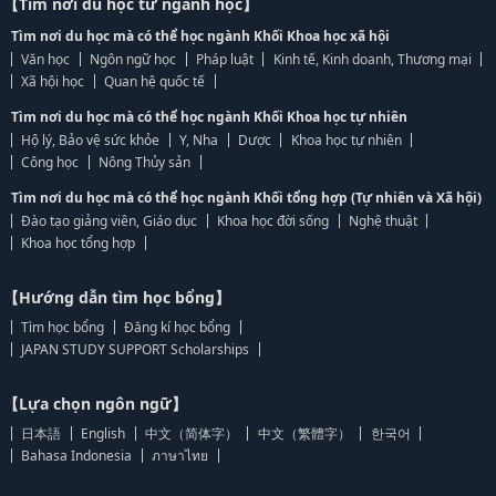
【Tìm nơi du học từ ngành học】
Tìm nơi du học mà có thể học ngành Khối Khoa học xã hội
Văn học
Ngôn ngữ học
Pháp luật
Kinh tế, Kinh doanh, Thương mại
Xã hội học
Quan hệ quốc tế
Tìm nơi du học mà có thể học ngành Khối Khoa học tự nhiên
Hộ lý, Bảo vệ sức khỏe
Y, Nha
Dược
Khoa học tự nhiên
Công học
Nông Thủy sản
Tìm nơi du học mà có thể học ngành Khối tổng hợp (Tự nhiên và Xã hội)
Đào tạo giảng viên, Giáo dục
Khoa học đời sống
Nghệ thuật
Khoa học tổng hợp
【Hướng dẫn tìm học bổng】
Tìm học bổng
Đăng kí học bổng
JAPAN STUDY SUPPORT Scholarships
【Lựa chọn ngôn ngữ】
日本語
English
中文（简体字）
中文（繁體字）
한국어
Bahasa Indonesia
ภาษาไทย