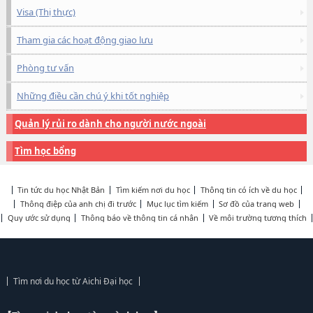
Visa (Thị thực)
Tham gia các hoạt động giao lưu
Phòng tư vấn
Những điều cần chú ý khi tốt nghiệp
Quản lý rủi ro dành cho người nước ngoài
Tìm học bổng
Tin tức du học Nhật Bản
Tìm kiếm nơi du học
Thông tin có ích về du học
Thông điệp của anh chị đi trước
Mục lục tìm kiếm
Sơ đồ của trang web
Quy ước sử dụng
Thông báo về thông tin cá nhân
Về môi trường tương thích
Tìm nơi du học từ Aichi Đại học