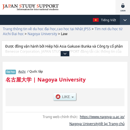
Tiếng Việt
Trang thông tin về du học đại học,cao học tại Nhật JPSS
>
Tìm nơi du học từ
Aichi Đại học
>
Nagoya University
>
Law
Được đồng vận hành bởi Hiệp hội Asia Gakusei Bunka và Công ty cổ phần
Benesse Corporation, JAPAN STUDY SUPPORT đăng tải các thông tin của
khoảng 1.300 trường đại học, cao học, trường đại học ngắn hạn, trường
chuyên môn đang tiếp nhận du học sinh.
Tại đây có đăng các thông tin chi tiết về Nagoya University, và thông tin
Aichi
/ Quốc lập
cần thiết dành cho du học sinh, như là về các Ngành
HumanitieshoặcNgành EducationhoặcNgành LawhoặcNgành
名古屋大学
|
Nagoya University
EconomicshoặcNgành InformaticshoặcNgành SciencehoặcNgành
MedicinehoặcNgành EngineeringhoặcNgành Agricultural Sciences, thông
tin về từng ngành học, thông tin liên quan đến thi tuyển như số lượng
tuyển sinh, số lượng trúng tuyển, cở sở trang thiết bị, hướng dẫn địa điểm
v.v...
Trang web chính thức:
https://www.nagoya-u.ac.jp/
Nagoya UniversityVề lại Trang chủ