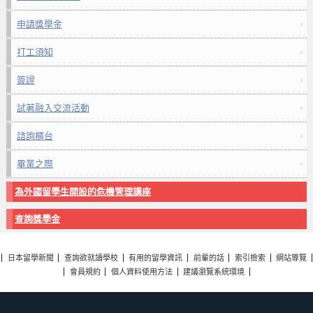
申請獎學金
打工須知
簽證
試著融入交流活動
諮詢櫃台
畢業之際
為外國留學生開設的危機管理講座
查詢獎學金
日本留學新聞
查詢欲就讀學校
有用的留學資訊
前輩的話
索引檢索
網站導覽
會員規約
個人資料使用方法
建議瀏覽系統環境