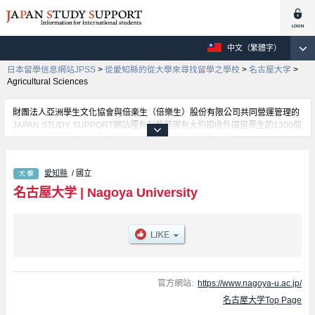
中文（繁體字）
日本留學信息網站JPSS
>
從愛知縣的從大學來尋找留學之學校
>
名古屋大学
>
Agricultural Sciences
財團法人亞洲學生文化協會與倍楽生（倍樂生）股份有限公司共同營運管理的
JAPAN STUDY SUPPORT網站裡有刊載著現有大約招收外國留學生的1300個
學校的大學學部、大學院、短期大學、專門學校的招生訊息。
在這裡有刊載著名古屋大学的詳細招生訊息。有Humanities學部、Education
學部、Law學部、Economics學部、Informatics學部、Science學部、
愛知縣
/ 國立
Medicine學部、Engineering學部、Agricultural Sciences學部等各別學部的不
同訊息，以及招收名額、合格人數等考試資訊、設施介紹、聯絡方式等對外國
名古屋大学
|
Nagoya University
留學生是必要之訊息都刊載於此，請務必查閱及利用此網站。
官方網站:
https://www.nagoya-u.ac.jp/
名古屋大学Top Page