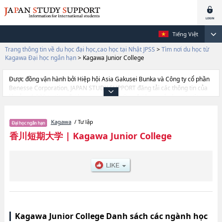
Tiếng Việt
Trang thông tin về du học đại học,cao học tại Nhật JPSS
>
Tìm nơi du học từ
Kagawa Đại học ngắn hạn
>
Kagawa Junior College
Được đồng vận hành bởi Hiệp hội Asia Gakusei Bunka và Công ty cổ phần
Benesse Corporation, JAPAN STUDY SUPPORT đăng tải các thông tin của
khoảng 1.300 trường đại học, cao học, trường đại học ngắn hạn, trường
chuyên môn đang tiếp nhận du học sinh.
Tại đây có đăng các thông tin chi tiết về Kagawa Junior College, và thông
Kagawa
/ Tư lập
tin cần thiết dành cho du học sinh, như là về các Ngành Department of
Management Information and Design, thông tin về từng ngành học, thông
香川短期大学
|
Kagawa Junior College
tin liên quan đến thi tuyển như số lượng tuyển sinh, số lượng trúng tuyển,
cở sở trang thiết bị, hướng dẫn địa điểm v.v...
Kagawa Junior College Danh sách các ngành học