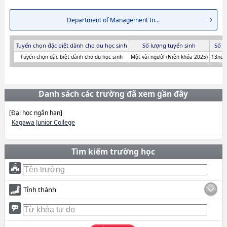
Department of Management In...
Tuyển chọn đặc biệt dành cho du học sinh
Số lượng tuyển sinh
Số n
Tuyển chọn đặc biệt dành cho du học sinh
Một vài người (Niên khóa 2025)
13ngư
Danh sách các trường đã xem gần đây
[Đại học ngắn hạn]
Kagawa Junior College
Tìm kiếm trường học
Tỉnh thành