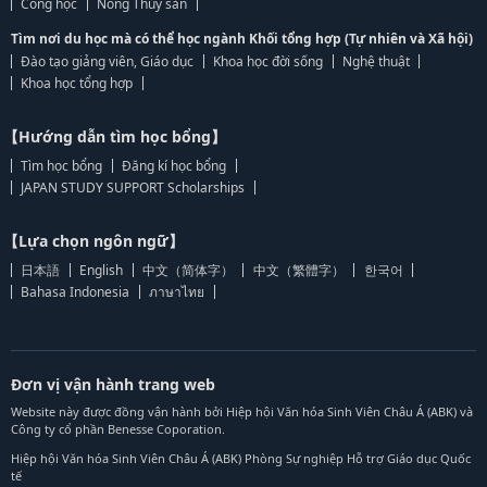
Công học
Nông Thủy sản
Tìm nơi du học mà có thể học ngành Khối tổng hợp (Tự nhiên và Xã hội)
Đào tạo giảng viên, Giáo dục
Khoa học đời sống
Nghệ thuật
Khoa học tổng hợp
【Hướng dẫn tìm học bổng】
Tìm học bổng
Đăng kí học bổng
JAPAN STUDY SUPPORT Scholarships
【Lựa chọn ngôn ngữ】
日本語
English
中文（简体字）
中文（繁體字）
한국어
Bahasa Indonesia
ภาษาไทย
Đơn vị vận hành trang web
Website này được đồng vận hành bởi Hiệp hội Văn hóa Sinh Viên Châu Á (ABK) và
Công ty cổ phần Benesse Coporation.
Hiệp hội Văn hóa Sinh Viên Châu Á (ABK) Phòng Sự nghiệp Hỗ trợ Giáo dục Quốc
tế