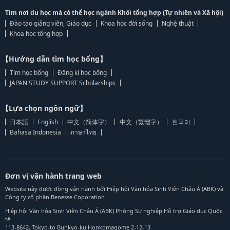
Tìm nơi du học mà có thể học ngành Khối tổng hợp (Tự nhiên và Xã hội)
Đào tạo giảng viên, Giáo dục
Khoa học đời sống
Nghệ thuật
Khoa học tổng hợp
【Hướng dẫn tìm học bổng】
Tìm học bổng
Đăng kí học bổng
JAPAN STUDY SUPPORT Scholarships
【Lựa chọn ngôn ngữ】
日本語
English
中文（简体字）
中文（繁體字）
한국어
Bahasa Indonesia
ภาษาไทย
Đơn vị vận hành trang web
Website này được đồng vận hành bởi Hiệp hội Văn hóa Sinh Viên Châu Á (ABK) và
Công ty cổ phần Benesse Coporation.
Hiệp hội Văn hóa Sinh Viên Châu Á (ABK) Phòng Sự nghiệp Hỗ trợ Giáo dục Quốc
tế
113-8642, Tokyo-to Bunkyo-ku Honkomagome 2-12-13