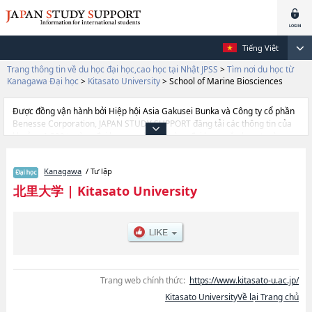
Tiếng Việt
Trang thông tin về du học đại học,cao học tại Nhật JPSS
>
Tìm nơi du học từ
Kanagawa Đại học
>
Kitasato University
>
School of Marine Biosciences
Được đồng vận hành bởi Hiệp hội Asia Gakusei Bunka và Công ty cổ phần
Benesse Corporation, JAPAN STUDY SUPPORT đăng tải các thông tin của
khoảng 1.300 trường đại học, cao học, trường đại học ngắn hạn, trường
chuyên môn đang tiếp nhận du học sinh.
Tại đây có đăng các thông tin chi tiết về Kitasato University, và thông tin
Kanagawa
/ Tư lập
cần thiết dành cho du học sinh, như là về các Ngành School of
PharmacyhoặcNgành School of Veterinary MedicinehoặcNgành School of
北里大学
|
Kitasato University
MedicinehoặcNgành School of Marine BioscienceshoặcNgành School of
NursinghoặcNgành School of SciencehoặcNgành School of Allied Health
ScienceshoặcNgành School of Frontier EngineeringhoặcNgành School of
Health Sciences, thông tin về từng ngành học, thông tin liên quan đến thi
tuyển như số lượng tuyển sinh, số lượng trúng tuyển, cở sở trang thiết bị,
hướng dẫn địa điểm v.v...
Trang web chính thức:
https://www.kitasato-u.ac.jp/
Kitasato UniversityVề lại Trang chủ