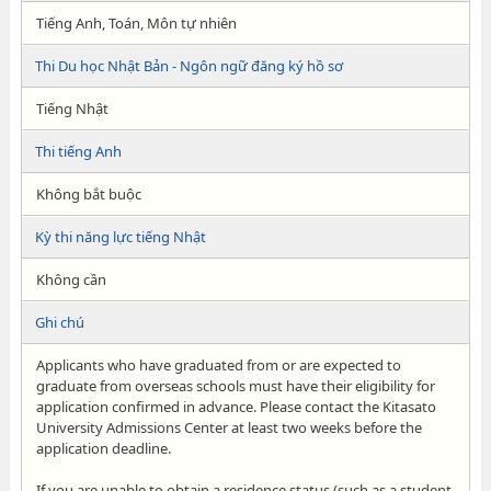
Tiếng Anh, Toán, Môn tự nhiên
Thi Du học Nhật Bản - Ngôn ngữ đăng ký hồ sơ
Tiếng Nhật
Thi tiếng Anh
Không bắt buộc
Kỳ thi năng lực tiếng Nhật
Không cần
Ghi chú
Applicants who have graduated from or are expected to
graduate from overseas schools must have their eligibility for
application confirmed in advance. Please contact the Kitasato
University Admissions Center at least two weeks before the
application deadline.
If you are unable to obtain a residence status (such as a student