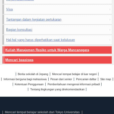
Visa
Tantangan dalam kegiatan pertukaran
Bagian konsultasi
Hal-hal yang harus diperhatikan saat kelulusan
Kuliah Manajemen Resiko untuk Warga Mancanegara
Mencari beasiswa
Berita sekolah di Jepang
Mencari tempat belajar di luar negeri
Informasi berguna bagi mahasiswa
Pesan dari senior
Pencarian daftar
Site map
Ketentuan Penggunaan
Pemberitahuan mengenai informasi pribadi
Tentang lingkungan yang direkomendasikan
Mencari tempat belajar sekolah dari Tokyo Universitas