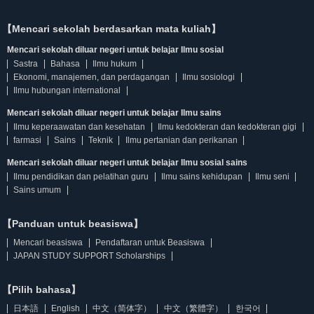
【Mencari sekolah berdasarkan mata kuliah】
Mencari sekolah diluar negeri untuk belajar Ilmu sosial
Sastra
Bahasa
Ilmu hukum
Ekonomi, manajemen, dan perdagangan
Ilmu sosiologi
Ilmu hubungan international
Mencari sekolah diluar negeri untuk belajar Ilmu sains
Ilmu keperaawatan dan kesehatan
Ilmu kedokteran dan kedokteran gigi
farmasi
Sains
Teknik
Ilmu pertanian dan perikanan
Mencari sekolah diluar negeri untuk belajar Ilmu sosial sains
Ilmu pendidikan dan pelatihan guru
Ilmu sains kehidupan
Ilmu seni
Sains umum
【Panduan untuk beasiswa】
Mencari beasiswa
Pendaftaran untuk Beasiswa
JAPAN STUDY SUPPORT Scholarships
【Pilih bahasa】
日本語
English
中文（简体字）
中文（繁體字）
한국어