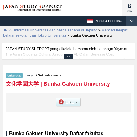
Bahasa Indonesia
JPSS, Informasi universitas dan pasca sarjana di Jepang
>
Mencari tempat
belajar sekolah dari Tokyo Universitas
>
Bunka Gakuen University
JAPAN STUDY SUPPORT yang dikelola bersama oleh Lembaga Yayasan
The Asian Students Cultural Association (ABK) dan Benesse Corp.
menyediakan informasi sekitar 1300 universitas, pascasarjana, universitas
yunior, akademi kejuruan yang siap menerima mahasiswa(i) mancanegara.
Tersedia informasi rinci mengenai Bunka Gakuen University, mencakup
Tokyo
/ Sekolah swasta
informasi per fakultas seperti Fakultas Fashion ScienceatauFakultas Art and
DesignatauFakultas Intercultural Studies, serta berbagai informasi yang
文化学園大学
|
Bunka Gakuen University
berguna bagi mahasiswa(i) mancanegara seperti kuota untuk jumlah
pendaftar dan jumlah kelulusan ujian masuk mahasiswa(i) mancanegara,
informasi mengenai ujian masuk, prasarana kampus, akses jalan, dan
lainnya. Silakan memanfaatkannya.
Bunka Gakuen University Daftar fakultas