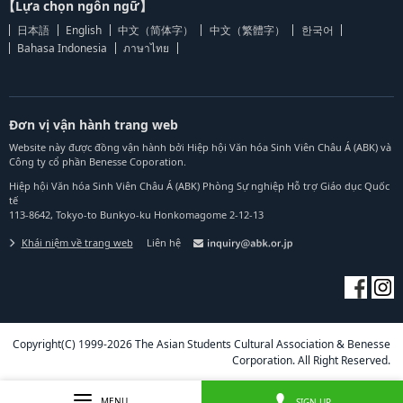
【Lựa chọn ngôn ngữ】
日本語
English
中文（简体字）
中文（繁體字）
한국어
Bahasa Indonesia
ภาษาไทย
Đơn vị vận hành trang web
Website này được đồng vận hành bởi Hiệp hội Văn hóa Sinh Viên Châu Á (ABK) và
Công ty cổ phần Benesse Coporation.
Hiệp hội Văn hóa Sinh Viên Châu Á (ABK) Phòng Sự nghiệp Hỗ trợ Giáo dục Quốc
tế
113-8642, Tokyo-to Bunkyo-ku Honkomagome 2-12-13
Khái niệm về trang web
Liên hệ
Copyright(C) 1999-2026 The Asian Students Cultural Association & Benesse
Corporation. All Right Reserved.
MENU
SIGN UP