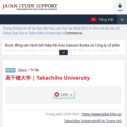
Tiếng Việt
Trang thông tin về du học đại học,cao học tại Nhật JPSS
>
Tìm nơi du học từ
Tokyo Đại học
>
Takachiho University
>
Commerce
Được đồng vận hành bởi Hiệp hội Asia Gakusei Bunka và Công ty cổ phần
Benesse Corporation, JAPAN STUDY SUPPORT đăng tải các thông tin của
khoảng 1.300 trường đại học, cao học, trường đại học ngắn hạn, trường
chuyên môn đang tiếp nhận du học sinh.
Tại đây có đăng các thông tin chi tiết về Takachiho University, và thông tin
Tokyo
/ Tư lập
cần thiết dành cho du học sinh, như là về các Ngành
CommercehoặcNgành Business ManagementhoặcNgành Human
高千穂大学
|
Takachiho University
Sciences, thông tin về từng ngành học, thông tin liên quan đến thi tuyển
như số lượng tuyển sinh, số lượng trúng tuyển, cở sở trang thiết bị, hướng
dẫn địa điểm v.v...
Trang web chính thức:
https://www.takachiho.jp/
Takachiho UniversityVề lại Trang chủ