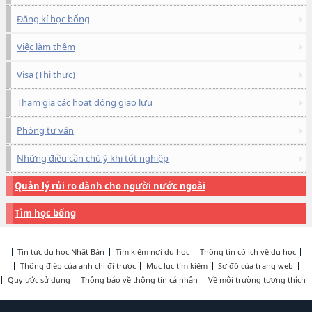
Đăng kí học bổng
Việc làm thêm
Visa (Thị thực)
Tham gia các hoạt động giao lưu
Phòng tư vấn
Những điều cần chú ý khi tốt nghiệp
Quản lý rủi ro dành cho người nước ngoài
Tìm học bổng
Tin tức du học Nhật Bản
Tìm kiếm nơi du học
Thông tin có ích về du học
Thông điệp của anh chị đi trước
Mục lục tìm kiếm
Sơ đồ của trang web
Quy ước sử dụng
Thông báo về thông tin cá nhân
Về môi trường tương thích