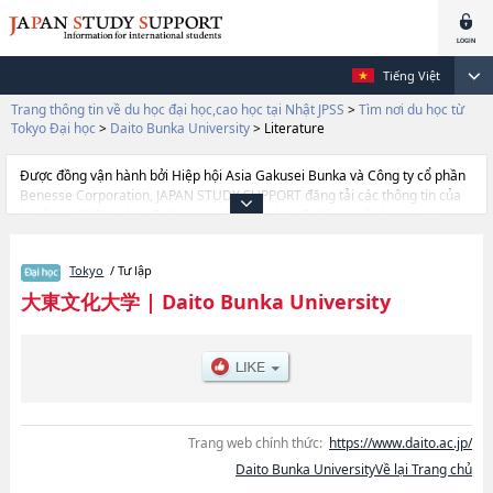
Tiếng Việt
Trang thông tin về du học đại học,cao học tại Nhật JPSS
>
Tìm nơi du học từ
Tokyo Đại học
>
Daito Bunka University
>
Literature
Được đồng vận hành bởi Hiệp hội Asia Gakusei Bunka và Công ty cổ phần
Benesse Corporation, JAPAN STUDY SUPPORT đăng tải các thông tin của
khoảng 1.300 trường đại học, cao học, trường đại học ngắn hạn, trường
chuyên môn đang tiếp nhận du học sinh.
Tại đây có đăng các thông tin chi tiết về Daito Bunka University, và thông
Tokyo
/ Tư lập
tin cần thiết dành cho du học sinh, như là về các Ngành
LiteraturehoặcNgành EconomicshoặcNgành Foreign
大東文化大学
|
Daito Bunka University
LanguagehoặcNgành LawhoặcNgành International RelationshoặcNgành
Business AdministrationhoặcNgành SociologyhoặcNgành Sports & Health
Science, thông tin về từng ngành học, thông tin liên quan đến thi tuyển
như số lượng tuyển sinh, số lượng trúng tuyển, cở sở trang thiết bị, hướng
dẫn địa điểm v.v...
Trang web chính thức:
https://www.daito.ac.jp/
Daito Bunka UniversityVề lại Trang chủ