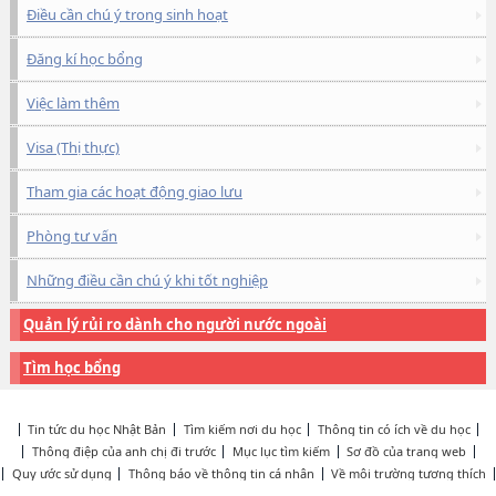
Điều cần chú ý trong sinh hoạt
Đăng kí học bổng
Việc làm thêm
Visa (Thị thực)
Tham gia các hoạt động giao lưu
Phòng tư vấn
Những điều cần chú ý khi tốt nghiệp
Quản lý rủi ro dành cho người nước ngoài
Tìm học bổng
Tin tức du học Nhật Bản
Tìm kiếm nơi du học
Thông tin có ích về du học
Thông điệp của anh chị đi trước
Mục lục tìm kiếm
Sơ đồ của trang web
Quy ước sử dụng
Thông báo về thông tin cá nhân
Về môi trường tương thích