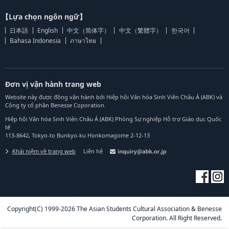
【Lựa chọn ngôn ngữ】
日本語
English
中文（简体字）
中文（繁體字）
한국어
Bahasa Indonesia
ภาษาไทย
Đơn vị vận hành trang web
Website này được đồng vận hành bởi Hiệp hội Văn hóa Sinh Viên Châu Á (ABK) và
Công ty cổ phần Benesse Coporation.
Hiệp hội Văn hóa Sinh Viên Châu Á (ABK) Phòng Sự nghiệp Hỗ trợ Giáo dục Quốc
tế
113-8642, Tokyo-to Bunkyo-ku Honkomagome 2-12-13
Khái niệm về trang web
Liên hệ
Copyright(C) 1999-2026 The Asian Students Cultural Association & Benesse
Corporation. All Right Reserved.