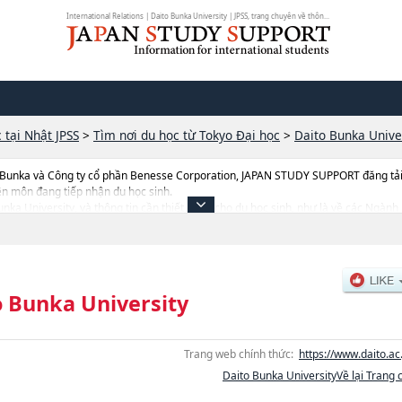
International Relations | Daito Bunka University | JPSS, trang chuyên về thôn...
 tại Nhật JPSS
>
Tìm nơi du học từ Tokyo Đại học
>
Daito Bunka Unive
 Bunka và Công ty cổ phần Benesse Corporation, JAPAN STUDY SUPPORT đăng tải c
ên môn đang tiếp nhận du học sinh.
o Bunka University, và thông tin cần thiết dành cho du học sinh, như là về các 
rnational RelationshoặcNgành Business AdministrationhoặcNgành Sociologyhoặ
uyển như số lượng tuyển sinh, số lượng trúng tuyển, cở sở trang thiết bị, hướng dẫn
o Bunka University
Trang web chính thức:
https://www.daito.ac.
Daito Bunka UniversityVề lại Trang 