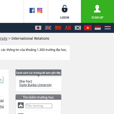
rsity
>
International Relations
ác thông tin của khoảng 1.300 trường đại học,
Ngành LiteraturehoặcNgành EconomicshoặcNgành
cNgành Sports & Health Science, thông tin
 địa điểm v.v...
[Đại học]
Daito Bunka University
jp/
chủ