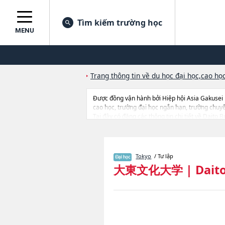
Tìm kiếm trường học
MENU
Trang thông tin về du học đại học,cao học
Được đồng vận hành bởi Hiệp hội Asia Gakusei
cao học, trường đại học ngắn hạn, trường chuy
Tại đây có đăng các thông tin chi tiết về Dait
Foreign LanguagehoặcNgành LawhoặcNgành Inte
về từng ngành học, thông tin liên quan đến thi t
Tokyo
/ Tư lập
大東文化大学
|
Dait