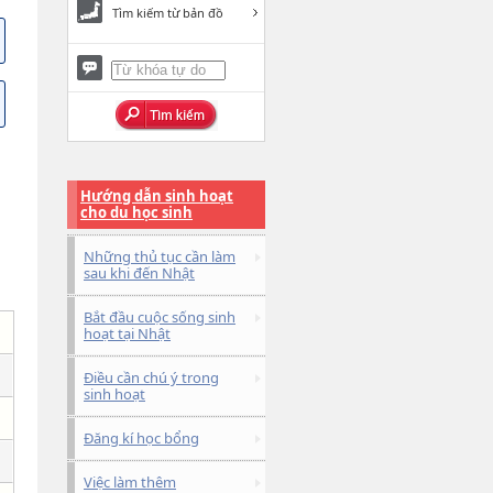
Tìm kiếm từ bản đồ
Hướng dẫn sinh hoạt
cho du học sinh
Những thủ tục cần làm
sau khi đến Nhật
Bắt đầu cuộc sống sinh
hoạt tại Nhật
Điều cần chú ý trong
sinh hoạt
Đăng kí học bổng
Việc làm thêm