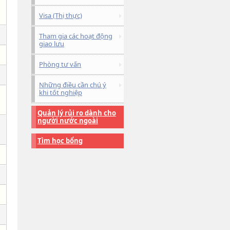
Visa (Thị thực)
Tham gia các hoạt động
giao lưu
Phòng tư vấn
Những điều cần chú ý
khi tốt nghiệp
Quản lý rủi ro dành cho
người nước ngoài
Tìm học bổng