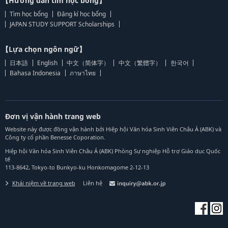
【Hướng dẫn tìm học bổng】
Tìm học bổng
Đăng kí học bổng
JAPAN STUDY SUPPORT Scholarships
【Lựa chọn ngôn ngữ】
日本語
English
中文（简体字）
中文（繁體字）
한국어
Bahasa Indonesia
ภาษาไทย
Đơn vị vận hành trang web
Website này được đồng vận hành bởi Hiệp hội Văn hóa Sinh Viên Châu Á (ABK) và
Công ty cổ phần Benesse Coporation.
Hiệp hội Văn hóa Sinh Viên Châu Á (ABK) Phòng Sự nghiệp Hỗ trợ Giáo dục Quốc
tế
113-8642, Tokyo-to Bunkyo-ku Honkomagome 2-12-13
Khái niệm về trang web
Liên hệ