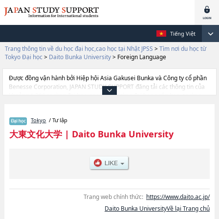
Tiếng Việt
Trang thông tin về du học đại học,cao học tại Nhật JPSS
>
Tìm nơi du học từ
Tokyo Đại học
>
Daito Bunka University
>
Foreign Language
Được đồng vận hành bởi Hiệp hội Asia Gakusei Bunka và Công ty cổ phần
Benesse Corporation, JAPAN STUDY SUPPORT đăng tải các thông tin của
khoảng 1.300 trường đại học, cao học, trường đại học ngắn hạn, trường
chuyên môn đang tiếp nhận du học sinh.
Tại đây có đăng các thông tin chi tiết về Daito Bunka University, và thông
Tokyo
/ Tư lập
tin cần thiết dành cho du học sinh, như là về các Ngành
LiteraturehoặcNgành EconomicshoặcNgành Foreign
大東文化大学
|
Daito Bunka University
LanguagehoặcNgành LawhoặcNgành International RelationshoặcNgành
Business AdministrationhoặcNgành SociologyhoặcNgành Sports & Health
Science, thông tin về từng ngành học, thông tin liên quan đến thi tuyển
như số lượng tuyển sinh, số lượng trúng tuyển, cở sở trang thiết bị, hướng
dẫn địa điểm v.v...
Trang web chính thức:
https://www.daito.ac.jp/
Daito Bunka UniversityVề lại Trang chủ