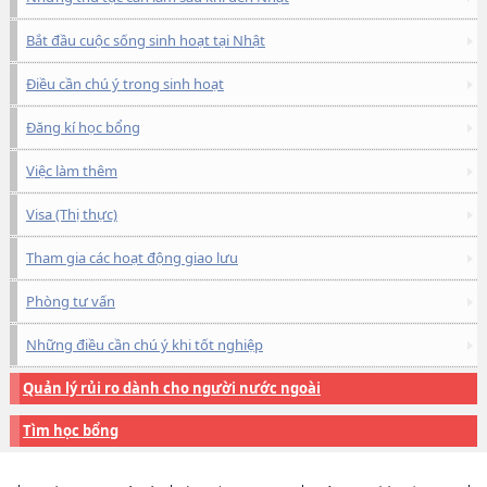
Bắt đầu cuộc sống sinh hoạt tại Nhật
Điều cần chú ý trong sinh hoạt
Đăng kí học bổng
Việc làm thêm
Visa (Thị thực)
Tham gia các hoạt động giao lưu
Phòng tư vấn
Những điều cần chú ý khi tốt nghiệp
Quản lý rủi ro dành cho người nước ngoài
Tìm học bổng