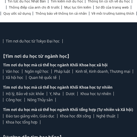
Tin tức du học Nhật Bản
Tìm kiếm nơi du học
Thông tin có ích về du học
Thông điệp của anh chị đi trước
Mục lục tìm kiếm
Sơ đồ của trang web
Quy ước sử dụng
Thông báo về thông tin cá nhân
Về môi trường tương thích
Tìm nơi du học từ Tokyo Đại học
【Tìm nơi du học từ ngành học】
Tìm nơi du học mà có thể học ngành Khối Khoa học xã hội
Văn học
Ngôn ngữ học
Pháp luật
Kinh tế, Kinh doanh, Thương mại
Xã hội học
Quan hệ quốc tế
Tìm nơi du học mà có thể học ngành Khối Khoa học tự nhiên
Hộ lý, Bảo vệ sức khỏe
Y, Nha
Dược
Khoa học tự nhiên
Công học
Nông Thủy sản
Tìm nơi du học mà có thể học ngành Khối tổng hợp (Tự nhiên và Xã hội)
Đào tạo giảng viên, Giáo dục
Khoa học đời sống
Nghệ thuật
Khoa học tổng hợp