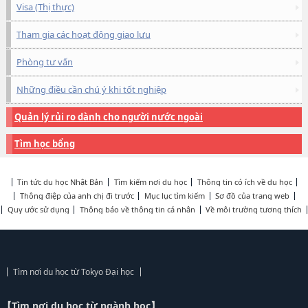
Visa (Thị thực)
Tham gia các hoạt động giao lưu
Phòng tư vấn
Những điều cần chú ý khi tốt nghiệp
Quản lý rủi ro dành cho người nước ngoài
Tìm học bổng
Tin tức du học Nhật Bản
Tìm kiếm nơi du học
Thông tin có ích về du học
Thông điệp của anh chị đi trước
Mục lục tìm kiếm
Sơ đồ của trang web
Quy ước sử dụng
Thông báo về thông tin cá nhân
Về môi trường tương thích
Tìm nơi du học từ Tokyo Đại học
【Tìm nơi du học từ ngành học】