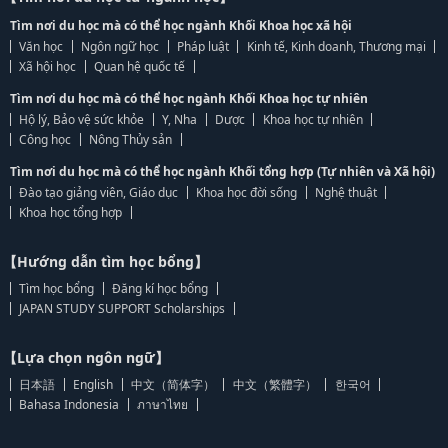
Tìm nơi du học mà có thể học ngành Khối Khoa học xã hội
Văn học
Ngôn ngữ học
Pháp luật
Kinh tế, Kinh doanh, Thương mại
Xã hội học
Quan hệ quốc tế
Tìm nơi du học mà có thể học ngành Khối Khoa học tự nhiên
Hộ lý, Bảo vệ sức khỏe
Y, Nha
Dược
Khoa học tự nhiên
Công học
Nông Thủy sản
Tìm nơi du học mà có thể học ngành Khối tổng hợp (Tự nhiên và Xã hội)
Đào tạo giảng viên, Giáo dục
Khoa học đời sống
Nghệ thuật
Khoa học tổng hợp
【Hướng dẫn tìm học bổng】
Tìm học bổng
Đăng kí học bổng
JAPAN STUDY SUPPORT Scholarships
【Lựa chọn ngôn ngữ】
日本語
English
中文（简体字）
中文（繁體字）
한국어
Bahasa Indonesia
ภาษาไทย