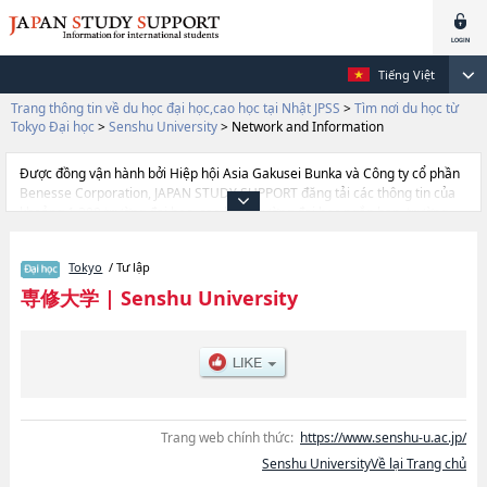
Tiếng Việt
Trang thông tin về du học đại học,cao học tại Nhật JPSS
>
Tìm nơi du học từ
Tokyo Đại học
>
Senshu University
>
Network and Information
Được đồng vận hành bởi Hiệp hội Asia Gakusei Bunka và Công ty cổ phần
Benesse Corporation, JAPAN STUDY SUPPORT đăng tải các thông tin của
khoảng 1.300 trường đại học, cao học, trường đại học ngắn hạn, trường
chuyên môn đang tiếp nhận du học sinh.
Tại đây có đăng các thông tin chi tiết về Senshu University, và thông tin
Tokyo
/ Tư lập
cần thiết dành cho du học sinh, như là về các Ngành
EconomicshoặcNgành LawhoặcNgành Business
専修大学
|
Senshu University
AdministrationhoặcNgành CommercehoặcNgành LettershoặcNgành
Network and InformationhoặcNgành Human ScienceshoặcNgành
International Communication, thông tin về từng ngành học, thông tin liên
quan đến thi tuyển như số lượng tuyển sinh, số lượng trúng tuyển, cở sở
trang thiết bị, hướng dẫn địa điểm v.v...
Trang web chính thức:
https://www.senshu-u.ac.jp/
Senshu UniversityVề lại Trang chủ