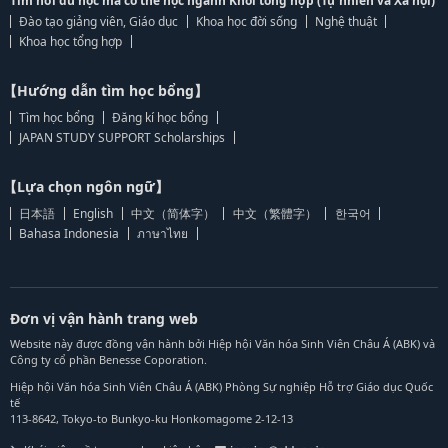
Tìm nơi du học mà có thể học ngành Khối tổng hợp (Tự nhiên và Xã hội)
Đào tạo giảng viên, Giáo dục
Khoa học đời sống
Nghệ thuật
Khoa học tổng hợp
【Hướng dẫn tìm học bổng】
Tìm học bổng
Đăng kí học bổng
JAPAN STUDY SUPPORT Scholarships
【Lựa chọn ngôn ngữ】
日本語
English
中文（简体字）
中文（繁體字）
한국어
Bahasa Indonesia
ภาษาไทย
Đơn vị vận hành trang web
Website này được đồng vận hành bởi Hiệp hội Văn hóa Sinh Viên Châu Á (ABK) và
Công ty cổ phần Benesse Coporation.
Hiệp hội Văn hóa Sinh Viên Châu Á (ABK) Phòng Sự nghiệp Hỗ trợ Giáo dục Quốc
tế
113-8642, Tokyo-to Bunkyo-ku Honkomagome 2-12-13