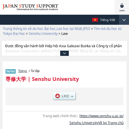
Tiếng Việt
Trang thông tin về du học đại học,cao học tại Nhật JPSS
>
Tìm nơi du học từ
Tokyo Đại học
>
Senshu University
>
Law
Được đồng vận hành bởi Hiệp hội Asia Gakusei Bunka và Công ty cổ phần
Benesse Corporation, JAPAN STUDY SUPPORT đăng tải các thông tin của
khoảng 1.300 trường đại học, cao học, trường đại học ngắn hạn, trường
chuyên môn đang tiếp nhận du học sinh.
Tại đây có đăng các thông tin chi tiết về Senshu University, và thông tin
Tokyo
/ Tư lập
cần thiết dành cho du học sinh, như là về các Ngành
EconomicshoặcNgành LawhoặcNgành Business
専修大学
|
Senshu University
AdministrationhoặcNgành CommercehoặcNgành LettershoặcNgành
Network and InformationhoặcNgành Human ScienceshoặcNgành
International Communication, thông tin về từng ngành học, thông tin liên
quan đến thi tuyển như số lượng tuyển sinh, số lượng trúng tuyển, cở sở
trang thiết bị, hướng dẫn địa điểm v.v...
Trang web chính thức:
https://www.senshu-u.ac.jp/
Senshu UniversityVề lại Trang chủ