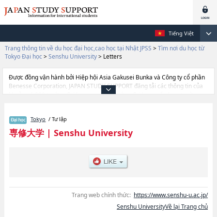
Tiếng Việt
Trang thông tin về du học đại học,cao học tại Nhật JPSS
>
Tìm nơi du học từ
Tokyo Đại học
>
Senshu University
>
Letters
Được đồng vận hành bởi Hiệp hội Asia Gakusei Bunka và Công ty cổ phần
Benesse Corporation, JAPAN STUDY SUPPORT đăng tải các thông tin của
khoảng 1.300 trường đại học, cao học, trường đại học ngắn hạn, trường
chuyên môn đang tiếp nhận du học sinh.
Tại đây có đăng các thông tin chi tiết về Senshu University, và thông tin
Tokyo
/ Tư lập
cần thiết dành cho du học sinh, như là về các Ngành
EconomicshoặcNgành LawhoặcNgành Business
専修大学
|
Senshu University
AdministrationhoặcNgành CommercehoặcNgành LettershoặcNgành
Network and InformationhoặcNgành Human ScienceshoặcNgành
International Communication, thông tin về từng ngành học, thông tin liên
quan đến thi tuyển như số lượng tuyển sinh, số lượng trúng tuyển, cở sở
trang thiết bị, hướng dẫn địa điểm v.v...
Trang web chính thức:
https://www.senshu-u.ac.jp/
Senshu UniversityVề lại Trang chủ