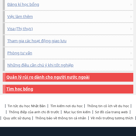
Đăng kí học bổng
Việc làm thêm
Visa (Thị thực)
Tham gia các hoạt động giao lưu
Phòng tư vấn
Những điều cần chú ý khi tốt nghiệp
Quản lý rủi ro dành cho người nước ngoài
Tìm học bổng
Tin tức du học Nhật Bản
Tìm kiếm nơi du học
Thông tin có ích về du học
Thông điệp của anh chị đi trước
Mục lục tìm kiếm
Sơ đồ của trang web
Quy ước sử dụng
Thông báo về thông tin cá nhân
Về môi trường tương thích