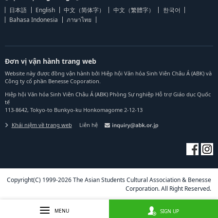
日本語
English
中文（简体字）
中文（繁體字）
한국어
Bahasa Indonesia
ภาษาไทย
Đơn vị vận hành trang web
Website này được đồng vận hành bởi Hiệp hội Văn hóa Sinh Viên Châu Á (ABK) và
Công ty cổ phần Benesse Coporation.
Hiệp hội Văn hóa Sinh Viên Châu Á (ABK) Phòng Sự nghiệp Hỗ trợ Giáo dục Quốc
tế
113-8642, Tokyo-to Bunkyo-ku Honkomagome 2-12-13
Khái niệm về trang web
Liên hệ
Copyright(C) 1999-2026 The Asian Students Cultural Association & Benesse
Corporation. All Right Reserved.
MENU
SIGN UP