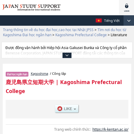
Tiếng Việt
Trang thông tin về du học đại học,cao học tại Nhật JPSS
>
Tìm nơi du học từ
Kagoshima Đại học ngắn hạn
>
Kagoshima Prefectural College
>
Literature
Được đồng vận hành bởi Hiệp hội Asia Gakusei Bunka và Công ty cổ phần
Benesse Corporation, JAPAN STUDY SUPPORT đăng tải các thông tin của
khoảng 1.300 trường đại học, cao học, trường đại học ngắn hạn, trường
chuyên môn đang tiếp nhận du học sinh.
Tại đây có đăng các thông tin chi tiết về Kagoshima Prefectural College, và
Kagoshima
/ Công lập
thông tin cần thiết dành cho du học sinh, như là về các Ngành
LiteraturehoặcNgành Life and Environmental SciencehoặcNgành
鹿児島県立短期大学
|
Kagoshima Prefectural
Economics and Business Administration, thông tin về từng ngành học,
College
thông tin liên quan đến thi tuyển như số lượng tuyển sinh, số lượng trúng
tuyển, cở sở trang thiết bị, hướng dẫn địa điểm v.v...
Trang web chính thức:
https://k-kentan.ac.jp/