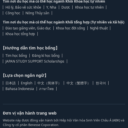
Tìm nơi du học mà có thể học ngành Khối Khoa học tự nhiên
Hộ lý, Bảo vệ sức khỏe
Y, Nha
Dược
Khoa học tự nhiên
Công học
Nông Thủy sản
Tìm nơi du học mà có thể học ngành Khối tổng hợp (Tự nhiên và Xã hội)
Đào tạo giảng viên, Giáo dục
Khoa học đời sống
Nghệ thuật
Khoa học tổng hợp
【Hướng dẫn tìm học bổng】
Tìm học bổng
Đăng kí học bổng
JAPAN STUDY SUPPORT Scholarships
【Lựa chọn ngôn ngữ】
日本語
English
中文（简体字）
中文（繁體字）
한국어
Bahasa Indonesia
ภาษาไทย
Đơn vị vận hành trang web
Website này được đồng vận hành bởi Hiệp hội Văn hóa Sinh Viên Châu Á (ABK) và
Công ty cổ phần Benesse Coporation.