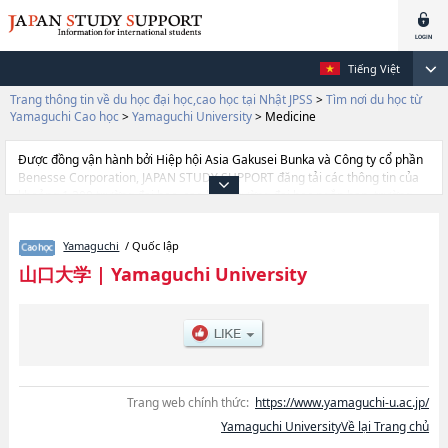
Tiếng Việt
Trang thông tin về du học đại học,cao học tại Nhật JPSS
>
Tìm nơi du học từ
Yamaguchi Cao học
>
Yamaguchi University
>
Medicine
Được đồng vận hành bởi Hiệp hội Asia Gakusei Bunka và Công ty cổ phần
Benesse Corporation, JAPAN STUDY SUPPORT đăng tải các thông tin của
khoảng 1.300 trường đại học, cao học, trường đại học ngắn hạn, trường
chuyên môn đang tiếp nhận du học sinh.
Tại đây có đăng các thông tin chi tiết về Yamaguchi University, và thông tin
Yamaguchi
/ Quốc lập
cần thiết dành cho du học sinh, như là về các HumanitieshoặcGraduate
School of Humanities and Economic ScienceshoặcGraduate School of
山口大学
|
Yamaguchi University
Sciences and Technology for Innovation (Science
Field)hoặcMedicinehoặcGraduate School of Sciences and Technology for
Innovation (Agriculture Field)hoặcJoint Graduate School of Veterinary
MedicinehoặcEast Asian StudieshoặcInnovation and Technology
ManagementhoặcGraduate School of Sciences and Technology for
Innovation (Engineerig Field), thông tin về từng khoa nghiên cứu, thông tin
liên quan đến thi tuyển như số lượng tuyển sinh, số lượng trúng tuyển, cở
Trang web chính thức:
https://www.yamaguchi-u.ac.jp/
sở trang thiết bị, hướng dẫn địa điểm v.v...
Yamaguchi UniversityVề lại Trang chủ