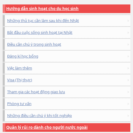
Hướng dẫn sinh hoạt cho du học sinh
Những thủ tục cần làm sau khi đến Nhật
Bắt đầu cuộc sống sinh hoạt tại Nhật
Điều cần chú ý trong sinh hoạt
Đăng kí học bổng
Việc làm thêm
Visa (Thị thực)
Tham gia các hoạt động giao lưu
Phòng tư vấn
Những điều cần chú ý khi tốt nghiệp
Quản lý rủi ro dành cho người nước ngoài