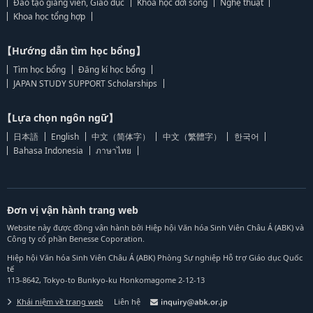
Đào tạo giảng viên, Giáo dục
Khoa học đời sống
Nghệ thuật
Khoa học tổng hợp
【Hướng dẫn tìm học bổng】
Tìm học bổng
Đăng kí học bổng
JAPAN STUDY SUPPORT Scholarships
【Lựa chọn ngôn ngữ】
日本語
English
中文（简体字）
中文（繁體字）
한국어
Bahasa Indonesia
ภาษาไทย
Đơn vị vận hành trang web
Website này được đồng vận hành bởi Hiệp hội Văn hóa Sinh Viên Châu Á (ABK) và
Công ty cổ phần Benesse Coporation.
Hiệp hội Văn hóa Sinh Viên Châu Á (ABK) Phòng Sự nghiệp Hỗ trợ Giáo dục Quốc
tế
113-8642, Tokyo-to Bunkyo-ku Honkomagome 2-12-13
Khái niệm về trang web
Liên hệ