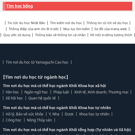
Tìm học bổng
Tin tức du học Nhật Bản
Tìm kiếm nơi du học
Thông tin có ích về du học
Thông điệp của anh chị đi trước
Mục lục tìm kiếm
Sơ đồ của trang web
Quy ước sử dụng
Thông báo về thông tin cá nhân
Về môi trường tương thích
Tìm nơi du học từ Yamaguchi Cao học
【Tìm nơi du học từ ngành học】
Tìm nơi du học mà có thể học ngành Khối Khoa học xã hội
Văn học
Ngôn ngữ học
Pháp luật
Kinh tế, Kinh doanh, Thương mại
Xã hội học
Quan hệ quốc tế
Tìm nơi du học mà có thể học ngành Khối Khoa học tự nhiên
Hộ lý, Bảo vệ sức khỏe
Y, Nha
Dược
Khoa học tự nhiên
Công học
Nông Thủy sản
Tìm nơi du học mà có thể học ngành Khối tổng hợp (Tự nhiên và Xã hội)