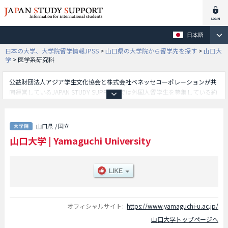
日本語
日本の大学、大学院留学情報JPSS
>
山口県の大学院から留学先を探す
>
山口大
学
>
医学系研究科
公益財団法人アジア学生文化協会と株式会社ベネッセコーポレーションが共
同運営しているJAPAN STUDY SUPPORTでは外国人留学生を募集している約
1,300校の大学・大学院・短大・専門学校情報を掲載しています。
こちらでは山口大学に関する詳細情報を記載しており、人文科学研究科や人
間社会科学研究科や創成科学研究科(理学系)や医学系研究科や創成科学研究
山口県
/ 国立
科（農学系）や共同獣医学研究科や東アジア研究科や技術経営研究科や創成
山口大学
|
Yamaguchi University
科学研究科（工学系）等、研究科別情報や、募集定員や合格者数など入試情
報、施設案内、アクセスなど外国人留学生に必要な情報を掲載しているので
是非ご利用ください。
オフィシャルサイト:
https://www.yamaguchi-u.ac.jp/
山口大学トップページへ