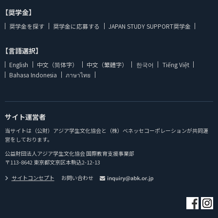
【奨学金】
奨学金を探す
奨学金に応募する
JAPAN STUDY SUPPORT奨学金
【言語選択】
English
中文（简体字）
中文（繁體字）
한국어
Tiếng Việt
Bahasa Indonesia
ภาษาไทย
サイト運営者
当サイトは（公財）アジア学生文化協会と（株）ベネッセコーポレーションが共同運
営をしております。
公益財団法人アジア学生文化協会 国際教育支援事業部
〒113-8642 東京都文京区本駒込2-12-13
サイトコンセプト
お問い合わせ