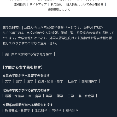
索引検索
サイトマップ
利用規約
個人情報についてのお知らせ
推奨環境について
医学系研究科 | 山口大学(大学院)の留学情報 ページです。 JAPAN STUDY
SUPPORTでは、学校の特色や入試情報、学部一覧、施設案内の情報を掲載して
おります。大学情報だけでなく、外国人留学生向けの試験情報や留学情報も掲
載しておりますのでぜひご活用下さい。
山口県の大学院から留学先を探す
【学問から留学先を探す】
文系の学問が学べる留学先を探す
文学
語学
法学
経済・経営・商学
社会学
国際関係学
理系の学問が学べる留学先を探す
看護・保健学
医・歯学
薬学
理学
工学
農・水産学
文理系の学問が学べる留学先を探す
教員養成・教育学
生活科学
芸術学
総合科学