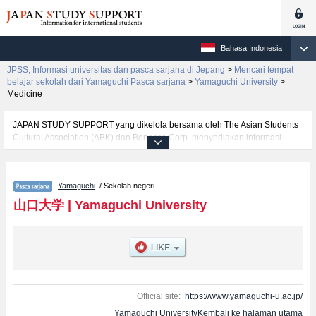
Bahasa Indonesia
JPSS, Informasi universitas dan pasca sarjana di Jepang
>
Mencari tempat
belajar sekolah dari Yamaguchi Pasca sarjana
>
Yamaguchi University
>
Medicine
JAPAN STUDY SUPPORT yang dikelola bersama oleh The Asian Students
Cultural Association (ABK) dan Benesse Corp. menyediakan informasi
sekitar 1300 universitas, pascasarjana, universitas yunior, akademi
kejuruan yang siap menerima mahasiswa(i) mancanegara.
Tersedia informasi rinci mengenai Yamaguchi University, mencakup
Yamaguchi
/ Sekolah negeri
informasi per jurusan riset seperti %% research %%, serta berbagai
informasi yang berguna bagi mahasiswa(i) mancanegara seperti kuota
山口大学
|
Yamaguchi University
untuk jumlah pendaftar dan jumlah kelulusan ujian masuk mahasiswa(i)
mancanegara, informasi mengenai ujian masuk, prasarana kampus, akses
jalan, dan lainnya. Silakan memanfaatkannya.
Official site:
https://www.yamaguchi-u.ac.jp/
Yamaguchi UniversityKembali ke halaman utama