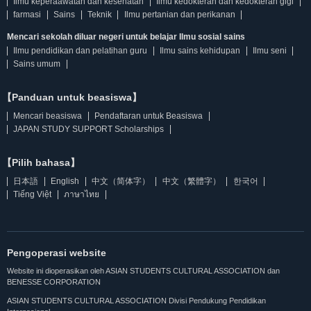
Ilmu keperaawatan dan kesehatan
Ilmu kedokteran dan kedokteran gigi
farmasi
Sains
Teknik
Ilmu pertanian dan perikanan
Mencari sekolah diluar negeri untuk belajar Ilmu sosial sains
Ilmu pendidikan dan pelatihan guru
Ilmu sains kehidupan
Ilmu seni
Sains umum
【Panduan untuk beasiswa】
Mencari beasiswa
Pendaftaran untuk Beasiswa
JAPAN STUDY SUPPORT Scholarships
【Pilih bahasa】
日本語
English
中文（简体字）
中文（繁體字）
한국어
Tiếng Việt
ภาษาไทย
Pengoperasi website
Website ini dioperasikan oleh ASIAN STUDENTS CULTURAL ASSOCIATION dan
BENESSE CORPORATION
ASIAN STUDENTS CULTURAL ASSOCIATION Divisi Pendukung Pendidikan