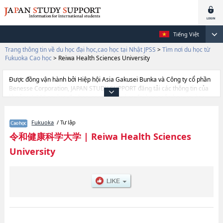
Tiếng Việt
Trang thông tin về du học đại học,cao học tại Nhật JPSS
>
Tìm nơi du học từ
Fukuoka Cao học
>
Reiwa Health Sciences University
Được đồng vận hành bởi Hiệp hội Asia Gakusei Bunka và Công ty cổ phần
Benesse Corporation, JAPAN STUDY SUPPORT đăng tải các thông tin của
khoảng 1.300 trường đại học, cao học, trường đại học ngắn hạn, trường
chuyên môn đang tiếp nhận du học sinh.
Tại đây có đăng các thông tin chi tiết về Reiwa Health Sciences University,
Fukuoka
/ Tư lập
và thông tin cần thiết dành cho du học sinh, như là về các Graduate School
of Health Sciences, thông tin về từng khoa nghiên cứu, thông tin liên quan
令和健康科学大学
|
Reiwa Health Sciences
đến thi tuyển như số lượng tuyển sinh, số lượng trúng tuyển, cở sở trang
University
thiết bị, hướng dẫn địa điểm v.v...