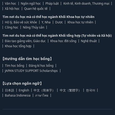
Văn học
Ngôn ngữ học
Pháp luật
Kinh tế, Kinh doanh, Thương mại
Xã hội học
Quan hệ quốc tế
Tìm nơi du học mà có thể học ngành Khối Khoa học tự nhiên
Hộ lý, Bảo vệ sức khỏe
Y, Nha
Dược
Khoa học tự nhiên
Công học
Nông Thủy sản
Tìm nơi du học mà có thể học ngành Khối tổng hợp (Tự nhiên và Xã hội)
Đào tạo giảng viên, Giáo dục
Khoa học đời sống
Nghệ thuật
Khoa học tổng hợp
【Hướng dẫn tìm học bổng】
Tìm học bổng
Đăng kí học bổng
JAPAN STUDY SUPPORT Scholarships
【Lựa chọn ngôn ngữ】
日本語
English
中文（简体字）
中文（繁體字）
한국어
Bahasa Indonesia
ภาษาไทย