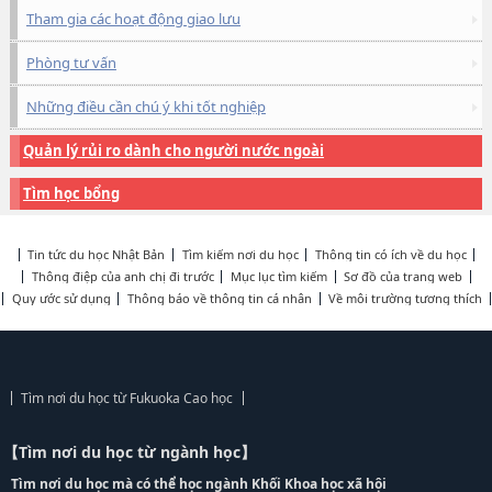
Tham gia các hoạt động giao lưu
Phòng tư vấn
Những điều cần chú ý khi tốt nghiệp
Quản lý rủi ro dành cho người nước ngoài
Tìm học bổng
Tin tức du học Nhật Bản
Tìm kiếm nơi du học
Thông tin có ích về du học
Thông điệp của anh chị đi trước
Mục lục tìm kiếm
Sơ đồ của trang web
Quy ước sử dụng
Thông báo về thông tin cá nhân
Về môi trường tương thích
Tìm nơi du học từ Fukuoka Cao học
【Tìm nơi du học từ ngành học】
Tìm nơi du học mà có thể học ngành Khối Khoa học xã hội