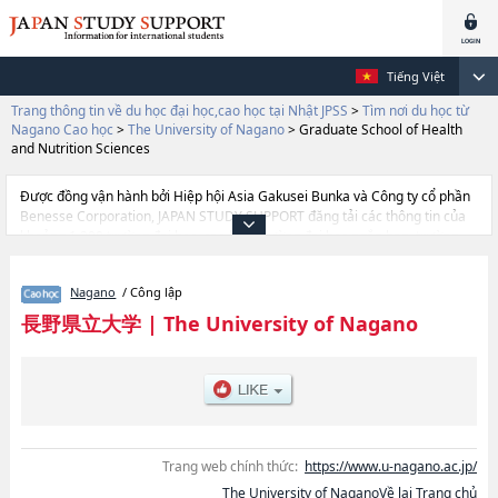
Tiếng Việt
Trang thông tin về du học đại học,cao học tại Nhật JPSS
>
Tìm nơi du học từ
Nagano Cao học
>
The University of Nagano
>
Graduate School of Health
and Nutrition Sciences
Được đồng vận hành bởi Hiệp hội Asia Gakusei Bunka và Công ty cổ phần
Benesse Corporation, JAPAN STUDY SUPPORT đăng tải các thông tin của
khoảng 1.300 trường đại học, cao học, trường đại học ngắn hạn, trường
chuyên môn đang tiếp nhận du học sinh.
Tại đây có đăng các thông tin chi tiết về The University of Nagano, và
Nagano
/ Công lập
thông tin cần thiết dành cho du học sinh, như là về các Graduate School of
Social InnovationhoặcGraduate School of Health and Nutrition Sciences,
長野県立大学
|
The University of Nagano
thông tin về từng khoa nghiên cứu, thông tin liên quan đến thi tuyển như
số lượng tuyển sinh, số lượng trúng tuyển, cở sở trang thiết bị, hướng dẫn
địa điểm v.v...
Trang web chính thức:
https://www.u-nagano.ac.jp/
The University of NaganoVề lại Trang chủ