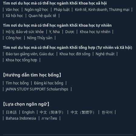
Tìm nơi du học mà có thể học ngành Khối Khoa học xã hội
Văn học
Ngôn ngữ học
Pháp luật
Kinh tế, Kinh doanh, Thương mại
Xã hội học
Quan hệ quốc tế
Tìm nơi du học mà có thể học ngành Khối Khoa học tự nhiên
Hộ lý, Bảo vệ sức khỏe
Y, Nha
Dược
Khoa học tự nhiên
Công học
Nông Thủy sản
Tìm nơi du học mà có thể học ngành Khối tổng hợp (Tự nhiên và Xã hội)
Đào tạo giảng viên, Giáo dục
Khoa học đời sống
Nghệ thuật
Khoa học tổng hợp
【Hướng dẫn tìm học bổng】
Tìm học bổng
Đăng kí học bổng
JAPAN STUDY SUPPORT Scholarships
【Lựa chọn ngôn ngữ】
日本語
English
中文（简体字）
中文（繁體字）
한국어
Bahasa Indonesia
ภาษาไทย