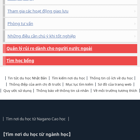
Tham gia các hoạt động giao lưu
Phòng tư vấn
Những điều cần chú ý khi tốt nghiệp
Quản lý rủi ro dành cho người nước ngoài
Tìm học bổng
Tin tức du học Nhật Bản
Tìm kiếm nơi du học
Thông tin có ích về du học
Thông điệp của anh chị đi trước
Mục lục tìm kiếm
Sơ đồ của trang web
Quy ước sử dụng
Thông báo về thông tin cá nhân
Về môi trường tương thích
Tìm nơi du học từ Nagano Cao học
【Tìm nơi du học từ ngành học】