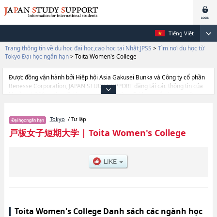
Tiếng Việt
Trang thông tin về du học đại học,cao học tại Nhật JPSS
>
Tìm nơi du học từ
Tokyo Đại học ngắn hạn
>
Toita Women's College
Được đồng vận hành bởi Hiệp hội Asia Gakusei Bunka và Công ty cổ phần
Benesse Corporation, JAPAN STUDY SUPPORT đăng tải các thông tin của
khoảng 1.300 trường đại học, cao học, trường đại học ngắn hạn, trường
chuyên môn đang tiếp nhận du học sinh.
Tại đây có đăng các thông tin chi tiết về Toita Women's College, và thông
Tokyo
/ Tư lập
tin cần thiết dành cho du học sinh, như là về các Ngành FASHION DESIGN
ARTS & CRAFTShoặcNgành INTERNATIONAL COMMUNICATION &
戸板女子短期大学
|
Toita Women's College
CULTURE, thông tin về từng ngành học, thông tin liên quan đến thi tuyển
như số lượng tuyển sinh, số lượng trúng tuyển, cở sở trang thiết bị, hướng
dẫn địa điểm v.v...
Toita Women's College Danh sách các ngành học