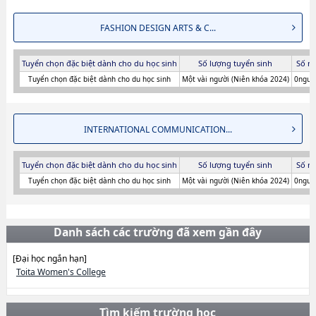
FASHION DESIGN ARTS & C...
Tuyển chọn đặc biệt dành cho du học sinh
Số lượng tuyển sinh
Số n
Tuyển chọn đặc biệt dành cho du học sinh
Một vài người (Niên khóa 2024)
0người
INTERNATIONAL COMMUNICATION...
Tuyển chọn đặc biệt dành cho du học sinh
Số lượng tuyển sinh
Số n
Tuyển chọn đặc biệt dành cho du học sinh
Một vài người (Niên khóa 2024)
0người
Danh sách các trường đã xem gần đây
[Đại học ngắn hạn]
Toita Women's College
Tìm kiếm trường học