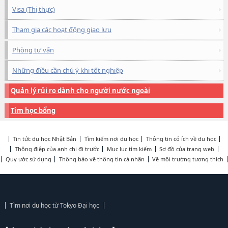
Visa (Thị thực)
Tham gia các hoạt động giao lưu
Phòng tư vấn
Những điều cần chú ý khi tốt nghiệp
Quản lý rủi ro dành cho người nước ngoài
Tìm học bổng
Tin tức du học Nhật Bản
Tìm kiếm nơi du học
Thông tin có ích về du học
Thông điệp của anh chị đi trước
Mục lục tìm kiếm
Sơ đồ của trang web
Quy ước sử dụng
Thông báo về thông tin cá nhân
Về môi trường tương thích
Tìm nơi du học từ Tokyo Đại học