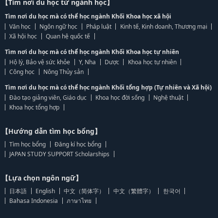
【Tìm nơi du học từ ngành học】
Tìm nơi du học mà có thể học ngành Khối Khoa học xã hội
Văn học
Ngôn ngữ học
Pháp luật
Kinh tế, Kinh doanh, Thương mại
Xã hội học
Quan hệ quốc tế
Tìm nơi du học mà có thể học ngành Khối Khoa học tự nhiên
Hộ lý, Bảo vệ sức khỏe
Y, Nha
Dược
Khoa học tự nhiên
Công học
Nông Thủy sản
Tìm nơi du học mà có thể học ngành Khối tổng hợp (Tự nhiên và Xã hội)
Đào tạo giảng viên, Giáo dục
Khoa học đời sống
Nghệ thuật
Khoa học tổng hợp
【Hướng dẫn tìm học bổng】
Tìm học bổng
Đăng kí học bổng
JAPAN STUDY SUPPORT Scholarships
【Lựa chọn ngôn ngữ】
日本語
English
中文（简体字）
中文（繁體字）
한국어
Bahasa Indonesia
ภาษาไทย