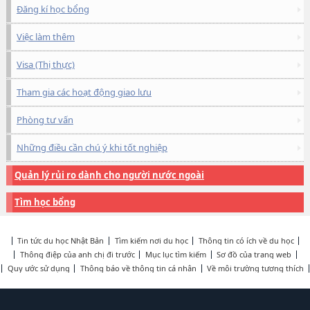
Đăng kí học bổng
Việc làm thêm
Visa (Thị thực)
Tham gia các hoạt động giao lưu
Phòng tư vấn
Những điều cần chú ý khi tốt nghiệp
Quản lý rủi ro dành cho người nước ngoài
Tìm học bổng
Tin tức du học Nhật Bản
Tìm kiếm nơi du học
Thông tin có ích về du học
Thông điệp của anh chị đi trước
Mục lục tìm kiếm
Sơ đồ của trang web
Quy ước sử dụng
Thông báo về thông tin cá nhân
Về môi trường tương thích