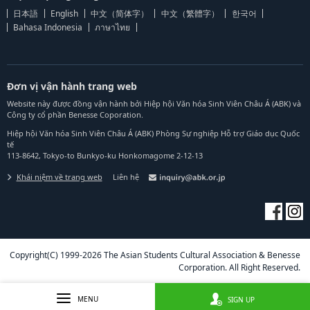
日本語
English
中文（简体字）
中文（繁體字）
한국어
Bahasa Indonesia
ภาษาไทย
Đơn vị vận hành trang web
Website này được đồng vận hành bởi Hiệp hội Văn hóa Sinh Viên Châu Á (ABK) và
Công ty cổ phần Benesse Coporation.
Hiệp hội Văn hóa Sinh Viên Châu Á (ABK) Phòng Sự nghiệp Hỗ trợ Giáo dục Quốc
tế
113-8642, Tokyo-to Bunkyo-ku Honkomagome 2-12-13
Khái niệm về trang web
Liên hệ
Copyright(C) 1999-2026 The Asian Students Cultural Association & Benesse
Corporation. All Right Reserved.
MENU
SIGN UP