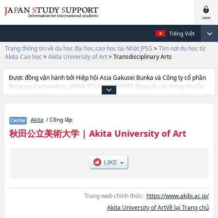
Tiếng Việt
Trang thông tin về du học đại học,cao học tại Nhật JPSS
>
Tìm nơi du học từ
Akita Cao học
>
Akita University of Art
>
Transdisciplinary Arts
Được đồng vận hành bởi Hiệp hội Asia Gakusei Bunka và Công ty cổ phần
Benesse Corporation, JAPAN STUDY SUPPORT đăng tải các thông tin của
khoảng 1.300 trường đại học, cao học, trường đại học ngắn hạn, trường
chuyên môn đang tiếp nhận du học sinh.
Tại đây có đăng các thông tin chi tiết về Akita University of Art, và thông tin
Akita
/ Công lập
cần thiết dành cho du học sinh, như là về các Transdisciplinary Arts, thông
tin về từng khoa nghiên cứu, thông tin liên quan đến thi tuyển như số
秋田公立美術大学
|
Akita University of Art
lượng tuyển sinh, số lượng trúng tuyển, cở sở trang thiết bị, hướng dẫn địa
điểm v.v...
Trang web chính thức:
https://www.akibi.ac.jp/
Akita University of ArtVề lại Trang chủ