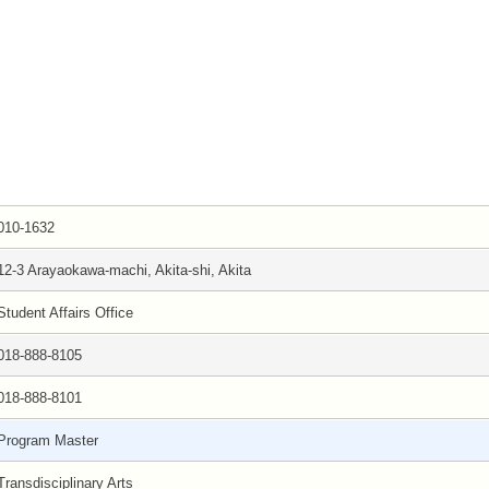
010-1632
12-3 Arayaokawa-machi, Akita-shi, Akita
Student Affairs Office
018-888-8105
018-888-8101
Program Master
Transdisciplinary Arts