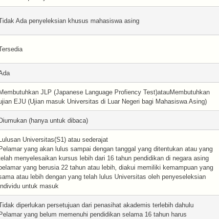
Tidak Ada penyeleksian khusus mahasiswa asing
Tersedia
Ada
Membutuhkan JLP (Japanese Language Profiency Test)atauMembutuhkan
ujian EJU (Ujian masuk Universitas di Luar Negeri bagi Mahasiswa Asing)
Diumukan (hanya untuk dibaca)
Lulusan Universitas(S1) atau sederajat
Pelamar yang akan lulus sampai dengan tanggal yang ditentukan atau yang
telah menyelesaikan kursus lebih dari 16 tahun pendidikan di negara asing
pelamar yang berusia 22 tahun atau lebih, diakui memiliki kemampuan yang
sama atau lebih dengan yang telah lulus Universitas oleh penyeseleksian
individu untuk masuk
Tidak diperlukan persetujuan dari penasihat akademis terlebih dahulu
Pelamar yang belum memenuhi pendidikan selama 16 tahun harus