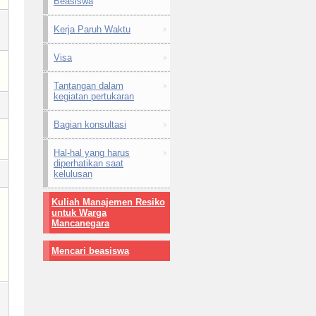
Beasiswa
Kerja Paruh Waktu
Visa
Tantangan dalam
kegiatan pertukaran
Bagian konsultasi
Hal-hal yang harus
diperhatikan saat
kelulusan
Kuliah Manajemen Resiko
untuk Warga
Mancanegara
Mencari beasiswa