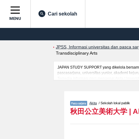
Cari sekolah
MENU
JPSS, Informasi universitas dan pasca sa
Transdisciplinary Arts
JAPAN STUDY SUPPORT yang dikelola bersama ol
pascasarjana, universitas yunior, akademi kej
Tersedia informasi rinci mengenai Akita Univers
mancanegara seperti kuota untuk jumlah pendaf
jalan, dan lainnya. Silakan memanfaatkannya.
Akita
/ Sekolah lokal pablik
秋田公立美術大学
|
A