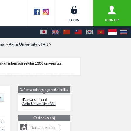
ana
>
Akita University of Art
>
n informasi sekitar 1300 universitas,
rbagai informasi yang berguna bagi mahasiswa(i)
genai ujian masuk, prasarana kampus, akses
[Pasca sarjana]
Akita University of Art
jp/
ama