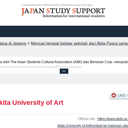
Transdisciplinary Arts | Akita University of Art(Pasca sarjana) | Jika ingin ...
rjana di Jepang
>
Mencari tempat belajar sekolah dari Akita Pasca sarj
eh The Asian Students Cultural Association (ABK) dan Benesse Corp. menyediaka
uruan yang siap menerima mahasiswa(i) mancanegara.
ity of Art, mencakup informasi per jurusan riset seperti %% research %%, serta be
tar dan jumlah kelulusan ujian masuk mahasiswa(i) mancanegara, informasi men
kita University of Art
Official site:
https://www.akibi.ac.
Akita University of ArtKembali ke halaman ut