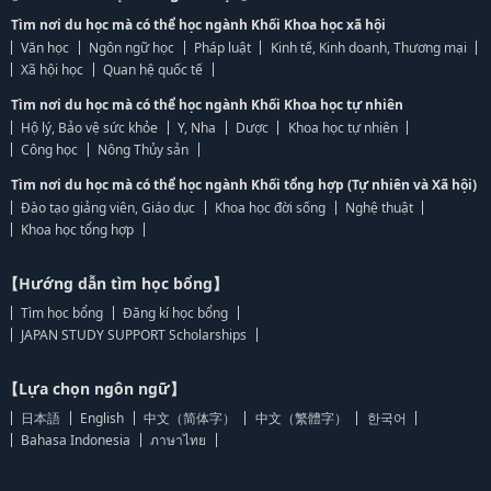
Tìm nơi du học mà có thể học ngành Khối Khoa học xã hội
Văn học
Ngôn ngữ học
Pháp luật
Kinh tế, Kinh doanh, Thương mại
Xã hội học
Quan hệ quốc tế
Tìm nơi du học mà có thể học ngành Khối Khoa học tự nhiên
Hộ lý, Bảo vệ sức khỏe
Y, Nha
Dược
Khoa học tự nhiên
Công học
Nông Thủy sản
Tìm nơi du học mà có thể học ngành Khối tổng hợp (Tự nhiên và Xã hội)
Đào tạo giảng viên, Giáo dục
Khoa học đời sống
Nghệ thuật
Khoa học tổng hợp
【Hướng dẫn tìm học bổng】
Tìm học bổng
Đăng kí học bổng
JAPAN STUDY SUPPORT Scholarships
【Lựa chọn ngôn ngữ】
日本語
English
中文（简体字）
中文（繁體字）
한국어
Bahasa Indonesia
ภาษาไทย