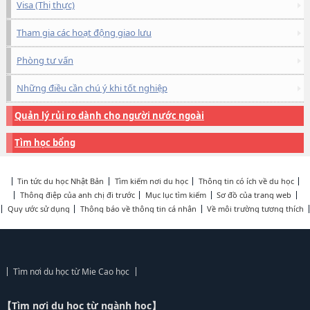
Visa (Thị thực)
Tham gia các hoạt động giao lưu
Phòng tư vấn
Những điều cần chú ý khi tốt nghiệp
Quản lý rủi ro dành cho người nước ngoài
Tìm học bổng
Tin tức du học Nhật Bản
Tìm kiếm nơi du học
Thông tin có ích về du học
Thông điệp của anh chị đi trước
Mục lục tìm kiếm
Sơ đồ của trang web
Quy ước sử dụng
Thông báo về thông tin cá nhân
Về môi trường tương thích
Tìm nơi du học từ Mie Cao học
【Tìm nơi du học từ ngành học】