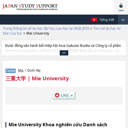
Tiếng Việt
Trang thông tin về du học đại học,cao học tại Nhật JPSS
>
Tìm nơi du học từ
Mie Cao học
>
Mie University
Được đồng vận hành bởi Hiệp hội Asia Gakusei Bunka và Công ty cổ phần
Benesse Corporation, JAPAN STUDY SUPPORT đăng tải các thông tin của
khoảng 1.300 trường đại học, cao học, trường đại học ngắn hạn, trường
chuyên môn đang tiếp nhận du học sinh.
Tại đây có đăng các thông tin chi tiết về Mie University, và thông tin cần
Mie
/ Quốc lập
thiết dành cho du học sinh, như là về các Graduate School of Humanities
and Social
三重大学
|
Mie University
ScienceshoặcEducationhoặcMedicinehoặcEngineeringhoặcGraduate
School of BioresourceshoặcRegional Innovation Studies, thông tin về từng
khoa nghiên cứu, thông tin liên quan đến thi tuyển như số lượng tuyển
sinh, số lượng trúng tuyển, cở sở trang thiết bị, hướng dẫn địa điểm v.v...
Mie University Khoa nghiên cứu Danh sách