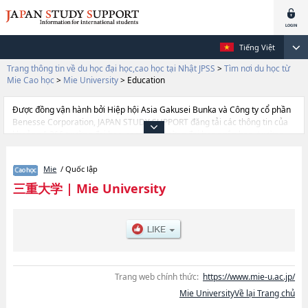
Tiếng Việt
Trang thông tin về du học đại học,cao học tại Nhật JPSS
>
Tìm nơi du học từ
Mie Cao học
>
Mie University
>
Education
Được đồng vận hành bởi Hiệp hội Asia Gakusei Bunka và Công ty cổ phần
Benesse Corporation, JAPAN STUDY SUPPORT đăng tải các thông tin của
khoảng 1.300 trường đại học, cao học, trường đại học ngắn hạn, trường
chuyên môn đang tiếp nhận du học sinh.
Tại đây có đăng các thông tin chi tiết về Mie University, và thông tin cần
Mie
/ Quốc lập
thiết dành cho du học sinh, như là về các Graduate School of Humanities
and Social
三重大学
|
Mie University
ScienceshoặcEducationhoặcMedicinehoặcEngineeringhoặcGraduate
School of BioresourceshoặcRegional Innovation Studies, thông tin về từng
khoa nghiên cứu, thông tin liên quan đến thi tuyển như số lượng tuyển
sinh, số lượng trúng tuyển, cở sở trang thiết bị, hướng dẫn địa điểm v.v...
Trang web chính thức:
https://www.mie-u.ac.jp/
Mie UniversityVề lại Trang chủ