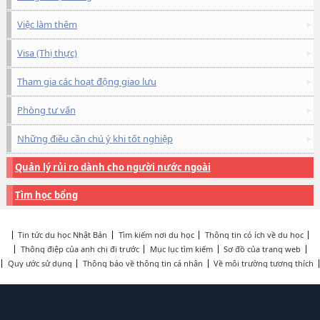
Việc làm thêm
Visa (Thị thực)
Tham gia các hoạt động giao lưu
Phòng tư vấn
Những điều cần chú ý khi tốt nghiệp
Quản lý rủi ro dành cho người nước ngoài
Tìm học bổng
Tin tức du học Nhật Bản
Tìm kiếm nơi du học
Thông tin có ích về du học
Thông điệp của anh chị đi trước
Mục lục tìm kiếm
Sơ đồ của trang web
Quy ước sử dụng
Thông báo về thông tin cá nhân
Về môi trường tương thích