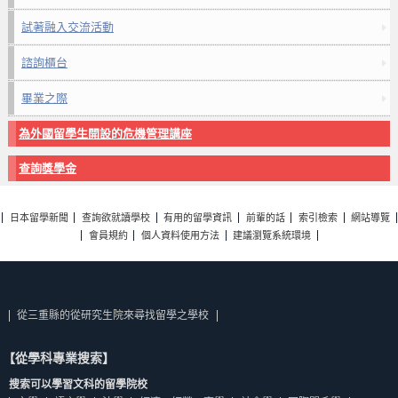
試著融入交流活動
諮詢櫃台
畢業之際
為外國留學生開設的危機管理講座
查詢獎學金
日本留學新聞
查詢欲就讀學校
有用的留學資訊
前輩的話
索引檢索
網站導覽
會員規約
個人資料使用方法
建議瀏覽系統環境
從三重縣的從研究生院來尋找留學之學校
【從學科專業搜索】
搜索可以學習文科的留學院校