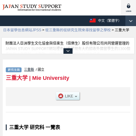
中文（繁體字）
日本留學信息網站JPSS
>
從三重縣的從研究生院來尋找留學之學校
>
三重大学
財團法人亞洲學生文化協會與倍楽生（倍樂生）股份有限公司共同營運管理的
JAPAN STUDY SUPPORT網站裡有刊載著現有大約招收外國留學生的1300個
學校的大學學部、大學院、短期大學、專門學校的招生訊息。
在這裡有刊載著三重大学的詳細招生訊息。有Graduate School of Humanities
and Social Sciences、Education、Medicine、Engineering、Graduate
三重縣
/ 國立
School of Bioresources、Regional Innovation Studies等各別研究科的不同訊
息，以及招收名額、合格人數等考試資訊、設施介紹、聯絡方式等對外國留學
三重大学
|
Mie University
生是必要之訊息都刊載於此，請務必查閱及利用此網站。
三重大学 研究科 一覽表