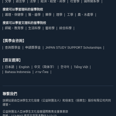
文學
語言學
法學
經濟、經營、商學
社會學
國際關系學
搜索可以學習理科的留學院校
護理、保健學
醫、齒學
藥學
理學
工學
農、水產學
搜索可以學習文理科的留學院校
師範、教育學
生活科學
藝術學
綜合科學
【獎學金咨詢】
查詢獎學金
申請獎學金
JAPAN STUDY SUPPORT Scholarships
【語言選擇】
日本語
English
中文（简体字）
한국어
Tiếng Việt
Bahasa Indonesia
ภาษาไทย
聯繫我們
該網站是由亞洲學生文化協會（公益財團法人）和倍楽生（倍樂生）股份有限公司共同
運營。
公益財團法人亞洲學生文化協會國際教育支援事業部
郵編：113-8642 東京文京區本駒込2-12-13