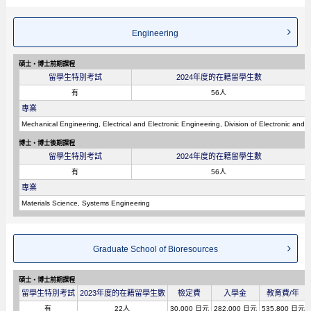
Engineering
碩士・博士前期課程
留學生特別考試
2024年度的在籍留學生數
有
56人
專業
Mechanical Engineering, Electrical and Electronic Engineering, Division of Electronic and 
博士・博士後期課程
留學生特別考試
2024年度的在籍留學生數
有
56人
專業
Materials Science, Systems Engineering
Graduate School of Bioresources
碩士・博士前期課程
留學生特別考試
2023年度的在籍留學生數
檢定費
入學金
教育費/年
有
22人
30,000 日元
282,000 日元
535,800 日元