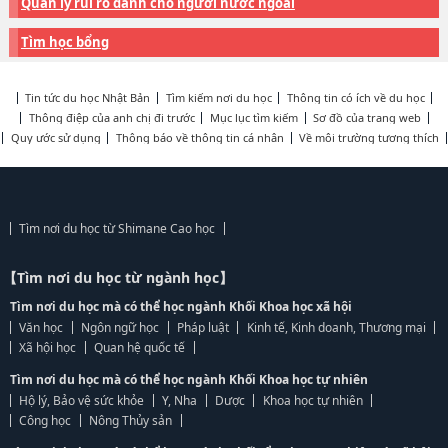
Quản lý rủi ro dành cho người nước ngoài
Tìm học bổng
Tin tức du học Nhật Bản
Tìm kiếm nơi du học
Thông tin có ích về du học
Thông điệp của anh chị đi trước
Mục lục tìm kiếm
Sơ đồ của trang web
Quy ước sử dụng
Thông báo về thông tin cá nhân
Về môi trường tương thích
Tìm nơi du học từ Shimane Cao học
【Tìm nơi du học từ ngành học】
Tìm nơi du học mà có thể học ngành Khối Khoa học xã hội
Văn học
Ngôn ngữ học
Pháp luật
Kinh tế, Kinh doanh, Thương mại
Xã hội học
Quan hệ quốc tế
Tìm nơi du học mà có thể học ngành Khối Khoa học tự nhiên
Hộ lý, Bảo vệ sức khỏe
Y, Nha
Dược
Khoa học tự nhiên
Công học
Nông Thủy sản