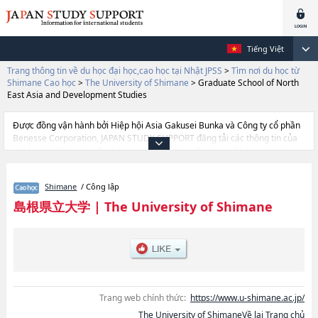
Tiếng Việt
Trang thông tin về du học đại học,cao học tại Nhật JPSS
>
Tìm nơi du học từ
Shimane Cao học
>
The University of Shimane
>
Graduate School of North
East Asia and Development Studies
Được đồng vận hành bởi Hiệp hội Asia Gakusei Bunka và Công ty cổ phần
Benesse Corporation, JAPAN STUDY SUPPORT đăng tải các thông tin của
khoảng 1.300 trường đại học, cao học, trường đại học ngắn hạn, trường
chuyên môn đang tiếp nhận du học sinh.
Tại đây có đăng các thông tin chi tiết về The University of Shimane, và
Shimane
/ Công lập
thông tin cần thiết dành cho du học sinh, như là về các Graduate School of
North East Asia and Development StudieshoặcNursing, thông tin về từng
島根県立大学
|
The University of Shimane
khoa nghiên cứu, thông tin liên quan đến thi tuyển như số lượng tuyển
sinh, số lượng trúng tuyển, cở sở trang thiết bị, hướng dẫn địa điểm v.v...
Trang web chính thức:
https://www.u-shimane.ac.jp/
The University of ShimaneVề lại Trang chủ