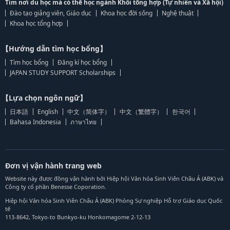
Tìm nơi du học mà có thể học ngành Khối tổng hợp (Tự nhiên và Xã hội)
Đào tạo giảng viên, Giáo dục
Khoa học đời sống
Nghệ thuật
Khoa học tổng hợp
【Hướng dẫn tìm học bổng】
Tìm học bổng
Đăng kí học bổng
JAPAN STUDY SUPPORT Scholarships
【Lựa chọn ngôn ngữ】
日本語
English
中文（简体字）
中文（繁體字）
한국어
Bahasa Indonesia
ภาษาไทย
Đơn vị vận hành trang web
Website này được đồng vận hành bởi Hiệp hội Văn hóa Sinh Viên Châu Á (ABK) và
Công ty cổ phần Benesse Coporation.
Hiệp hội Văn hóa Sinh Viên Châu Á (ABK) Phòng Sự nghiệp Hỗ trợ Giáo dục Quốc
tế
113-8642, Tokyo-to Bunkyo-ku Honkomagome 2-12-13