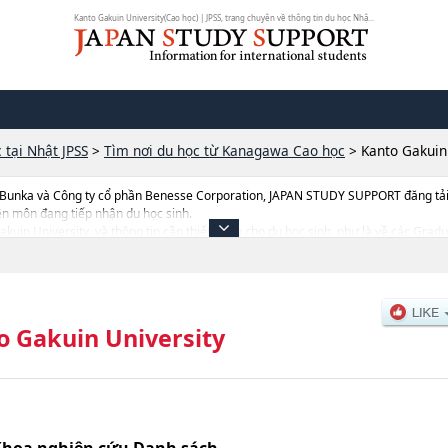
Kanto Gakuin University(Cao học) | JPSS, trang chuyên về thông tin du học Nhậ...
 tại Nhật JPSS
>
Tìm nơi du học từ Kanagawa Cao học
>
Kanto Gakuin
 Bunka và Công ty cổ phần Benesse Corporation, JAPAN STUDY SUPPORT đăng tải c
ên môn đang tiếp nhận du học sinh.
 Gakuin University, và thông tin cần thiết dành cho du học sinh, như là về các G
duate school of Engineering, thông tin về từng khoa nghiên cứu, thông tin liên
 dẫn địa điểm v.v...
o Gakuin University