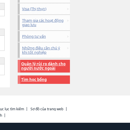
Visa (Thị thực)
Tham gia các hoạt động
giao lưu
Phòng tư vấn
Những điều cần chú ý
khi tốt nghiệp
Quản lý rủi ro dành cho
người nước ngoài
Tìm học bổng
ục lục tìm kiếm
Sơ đồ của trang web
ch