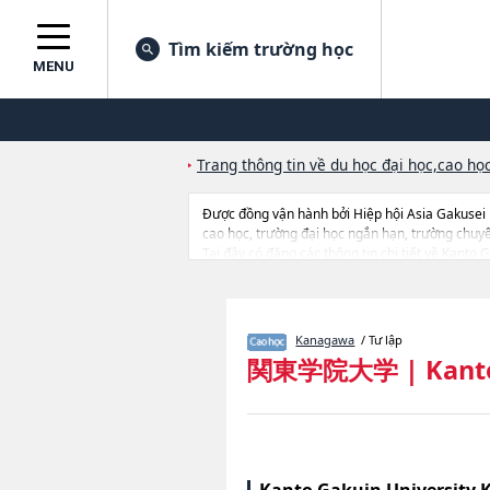
Tìm kiếm trường học
MENU
Trang thông tin về du học đại học,cao học
Được đồng vận hành bởi Hiệp hội Asia Gakusei
cao học, trường đại học ngắn hạn, trường chuy
Tại đây có đăng các thông tin chi tiết về Kanto
of EconomicshoặcGuraduate school of LawhoặcGra
số lượng trúng tuyển, cở sở trang thiết bị, hướng
Kanagawa
/ Tư lập
関東学院大学
|
Kant