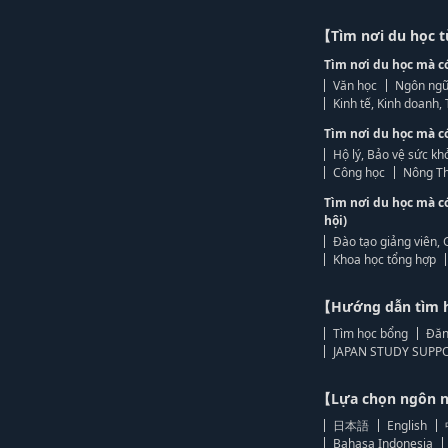
【Tìm nơi du học 
Tìm nơi du học mà c
Văn học
Ngôn ngữ
Kinh tế, Kinh doanh
Tìm nơi du học mà c
Hộ lý, Bảo vệ sức kh
Công học
Nông Th
Tìm nơi du học mà c
hội)
Đào tạo giảng viên, 
Khoa học tổng hợp
【Hướng dẫn tìm 
Tìm học bổng
Đăn
JAPAN STUDY SUPPO
【Lựa chọn ngôn
日本語
English
Bahasa Indonesia