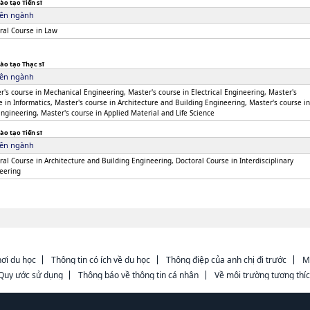
ào tạo Tiến sĩ
ên ngành
ral Course in Law
ào tạo Thạc sĩ
ên ngành
r's course in Mechanical Engineering, Master's course in Electrical Engineering, Master's
e in Informatics, Master's course in Architecture and Building Engineering, Master's course in
 Engineering, Master's course in Applied Material and Life Science
ào tạo Tiến sĩ
ên ngành
ral Course in Architecture and Building Engineering, Doctoral Course in Interdisciplinary
eering
ơi du học
Thông tin có ích về du học
Thông điệp của anh chị đi trước
M
Quy ước sử dụng
Thông báo về thông tin cá nhân
Về môi trường tương thí