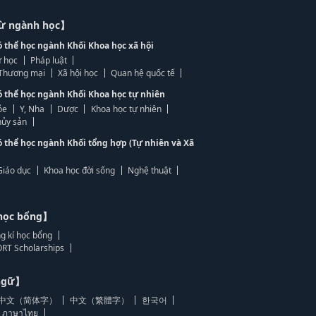
từ ngành học】
ó thể học ngành Khối Khoa học xã hội
 học
Pháp luật
, Thương mại
Xã hội học
Quan hệ quốc tế
ó thể học ngành Khối Khoa học tự nhiên
ỏe
Y, Nha
Dược
Khoa học tự nhiên
ủy sản
ó thể học ngành Khối tổng hợp (Tự nhiên và Xã
Giáo dục
Khoa học đời sống
Nghệ thuật
học bổng】
g kí học bổng
RT Scholarships
 ngữ】
中文（简体字）
中文（繁體字）
한국어
ภาษาไทย