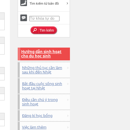
Tìm kiếm từ bản đồ
Hướng dẫn sinh hoạt
cho du học sinh
Những thủ tục cần làm
sau khi đến Nhật
Bắt đầu cuộc sống sinh
hoạt tại Nhật
Điều cần chú ý trong
sinh hoạt
Đăng kí học bổng
Việc làm thêm