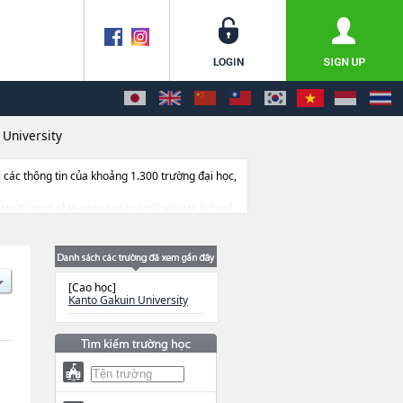
 University
ác thông tin của khoảng 1.300 trường đại học,
raduate School of HumanitieshoặcGraduate School
 quan đến thi tuyển như số lượng tuyển sinh,
[Cao học]
Kanto Gakuin University