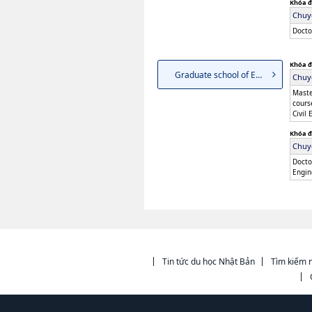
Khóa đ
Chuy
Docto
Khóa đ
Graduate school of Engineering
Chuy
Maste
cours
Civil
Khóa đ
Chuy
Docto
Engin
Tin tức du học Nhật Bản
Tìm kiếm n