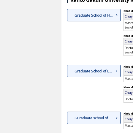
Kanto Gakuin University 
Khóa đ
Graduate School of Humanities
Chuy
Maste
Socio
Khóa đ
Chuy
Docto
Socio
Khóa đ
Graduate School of Economics
Chuy
Maste
Khóa đ
Chuy
Docto
Khóa đ
Guraduate school of Law
Chuy
Maste