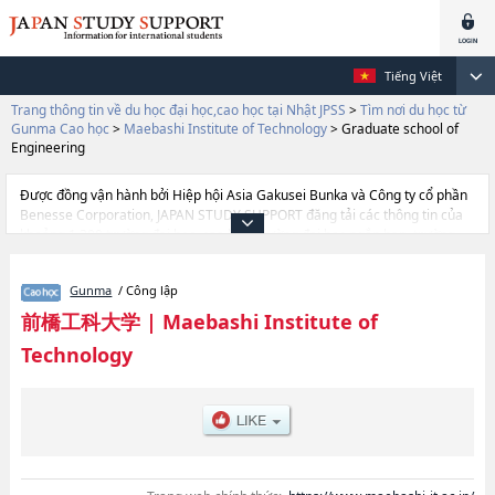
Tiếng Việt
Trang thông tin về du học đại học,cao học tại Nhật JPSS
>
Tìm nơi du học từ
Gunma Cao học
>
Maebashi Institute of Technology
>
Graduate school of
Engineering
Được đồng vận hành bởi Hiệp hội Asia Gakusei Bunka và Công ty cổ phần
Benesse Corporation, JAPAN STUDY SUPPORT đăng tải các thông tin của
khoảng 1.300 trường đại học, cao học, trường đại học ngắn hạn, trường
chuyên môn đang tiếp nhận du học sinh.
Tại đây có đăng các thông tin chi tiết về Maebashi Institute of Technology,
Gunma
/ Công lập
và thông tin cần thiết dành cho du học sinh, như là về các Graduate school
of Engineering, thông tin về từng khoa nghiên cứu, thông tin liên quan đến
前橋工科大学
|
Maebashi Institute of
thi tuyển như số lượng tuyển sinh, số lượng trúng tuyển, cở sở trang thiết
Technology
bị, hướng dẫn địa điểm v.v...