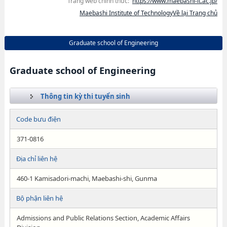
Trang web chính thức:
https://www.maebashi-it.ac.jp/
Maebashi Institute of TechnologyVề lại Trang chủ
Graduate school of Engineering
Graduate school of Engineering
Thông tin kỳ thi tuyển sinh
Code bưu điện
371-0816
Địa chỉ liên hệ
460-1 Kamisadori-machi, Maebashi-shi, Gunma
Bộ phận liên hệ
Admissions and Public Relations Section, Academic Affairs