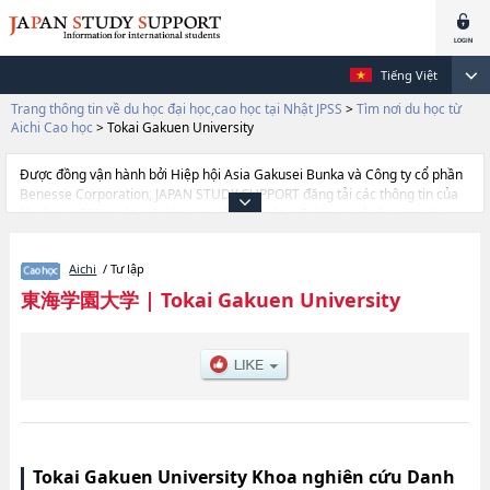
Tiếng Việt
Trang thông tin về du học đại học,cao học tại Nhật JPSS
>
Tìm nơi du học từ
Aichi Cao học
>
Tokai Gakuen University
Được đồng vận hành bởi Hiệp hội Asia Gakusei Bunka và Công ty cổ phần
Benesse Corporation, JAPAN STUDY SUPPORT đăng tải các thông tin của
khoảng 1.300 trường đại học, cao học, trường đại học ngắn hạn, trường
chuyên môn đang tiếp nhận du học sinh.
Tại đây có đăng các thông tin chi tiết về Tokai Gakuen University, và thông
Aichi
/ Tư lập
tin cần thiết dành cho du học sinh, như là về các Graduate school of
Business Management, thông tin về từng khoa nghiên cứu, thông tin liên
東海学園大学
|
Tokai Gakuen University
quan đến thi tuyển như số lượng tuyển sinh, số lượng trúng tuyển, cở sở
trang thiết bị, hướng dẫn địa điểm v.v...
Tokai Gakuen University Khoa nghiên cứu Danh