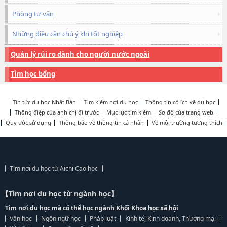
Phòng tư vấn
Những điều cần chú ý khi tốt nghiệp
Quản lý rủi ro dành cho người nước ngoài
Tìm học bổng
Tin tức du học Nhật Bản
Tìm kiếm nơi du học
Thông tin có ích về du học
Thông điệp của anh chị đi trước
Mục lục tìm kiếm
Sơ đồ của trang web
Quy ước sử dụng
Thông báo về thông tin cá nhân
Về môi trường tương thích
Tìm nơi du học từ Aichi Cao học
【Tìm nơi du học từ ngành học】
Tìm nơi du học mà có thể học ngành Khối Khoa học xã hội
Văn học
Ngôn ngữ học
Pháp luật
Kinh tế, Kinh doanh, Thương mại