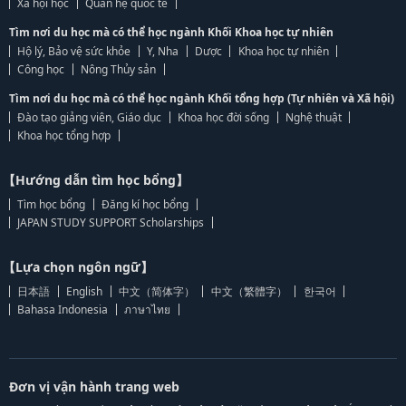
Xã hội học
Quan hệ quốc tế
Tìm nơi du học mà có thể học ngành Khối Khoa học tự nhiên
Hộ lý, Bảo vệ sức khỏe
Y, Nha
Dược
Khoa học tự nhiên
Công học
Nông Thủy sản
Tìm nơi du học mà có thể học ngành Khối tổng hợp (Tự nhiên và Xã hội)
Đào tạo giảng viên, Giáo dục
Khoa học đời sống
Nghệ thuật
Khoa học tổng hợp
【Hướng dẫn tìm học bổng】
Tìm học bổng
Đăng kí học bổng
JAPAN STUDY SUPPORT Scholarships
【Lựa chọn ngôn ngữ】
日本語
English
中文（简体字）
中文（繁體字）
한국어
Bahasa Indonesia
ภาษาไทย
Đơn vị vận hành trang web