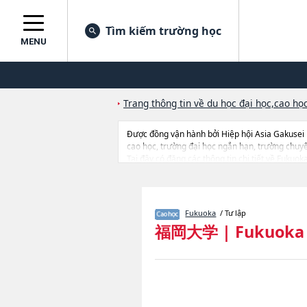
Tìm kiếm trường học
MENU
Trang thông tin về du học đại học,cao học
Được đồng vận hành bởi Hiệp hội Asia Gakusei
cao học, trường đại học ngắn hạn, trường chuy
Tại đây có đăng các thông tin chi tiết về Fukuo
LawhoặcGraduate School of EconomicshoặcGra
ScienceshoặcPharmaceutical ScienceshoặcSports
tuyển như số lượng tuyển sinh, số lượng trúng tu
Fukuoka
/ Tư lập
福岡大学
|
Fukuoka 