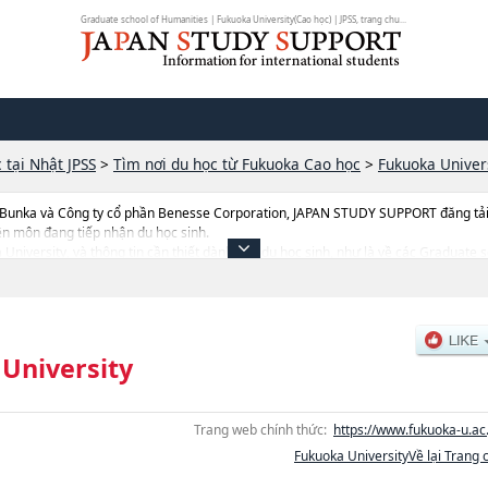
Graduate school of Humanities | Fukuoka University(Cao học) | JPSS, trang chu...
 tại Nhật JPSS
>
Tìm nơi du học từ Fukuoka Cao học
>
Fukuoka Univer
 Bunka và Công ty cổ phần Benesse Corporation, JAPAN STUDY SUPPORT đăng tải c
ên môn đang tiếp nhận du học sinh.
ka University, và thông tin cần thiết dành cho du học sinh, như là về các Graduat
duate school of CommercehoặcGraduate school of SciencehoặcGraduate School
 and Health SciencehoặcGraduate school of Legal Practice, thông tin về từng kh
yển, cở sở trang thiết bị, hướng dẫn địa điểm v.v...
University
Trang web chính thức:
https://www.fukuoka-u.ac.
Fukuoka UniversityVề lại Trang 