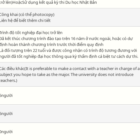
trở lên)HoặcSử dụng kết quả kỳ thi Du học Nhật Bản
Công khai (có thể photocopy)
Liên hệ để biết thêm chi tiết
Trình độ tốt nghiệp đại học trở lên
Đã kết thúc chương trình đào tạo trên 16 năm ở nước ngoài, hoặc có dự
định hoàn thành chương trình trước thời điểm quy định
Là đối tượng trên 22 tuổi và được công nhận có trình độ tương đương với
người đã tốt nghiệp đại học thông qua kỳ thẩm định cá biệt tư cách dự thi.
Các điều khác(It is preferable to make a contact with a teacher in charge of a
subject you hope to take as the major. The university does not introduce
teachers.)
6người
6người
0người