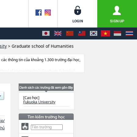
sity
>
Graduate school of Humanities
ác thông tin của khoảng 1.300 trường đại học,
e school of HumanitieshoặcGraduate School of
 of EngineeringhoặcMedical
oa nghiên cứu, thông tin liên quan đến thi
[Cao học]
Fukuoka University
jp/
chủ