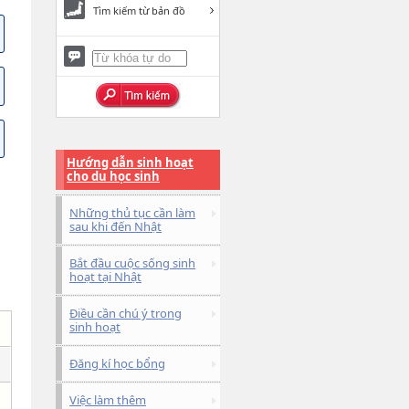
Tìm kiếm từ bản đồ
Hướng dẫn sinh hoạt
cho du học sinh
Những thủ tục cần làm
sau khi đến Nhật
Bắt đầu cuộc sống sinh
hoạt tại Nhật
Điều cần chú ý trong
sinh hoạt
Đăng kí học bổng
Việc làm thêm