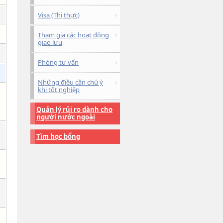
Visa (Thị thực)
Tham gia các hoạt động
giao lưu
Phòng tư vấn
Những điều cần chú ý
khi tốt nghiệp
Quản lý rủi ro dành cho
người nước ngoài
Tìm học bổng