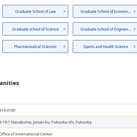
Graduate School of Law
Graduate School of Economics
Graduate school of Science
Graduate School of Engineering
Pharmaceutical Sciences
Sports and Health Science
anities
814-0180
8-19-1 Nanakuma, Jonan-ku, Fukuoka-shi, Fukuoka
Office of International Center