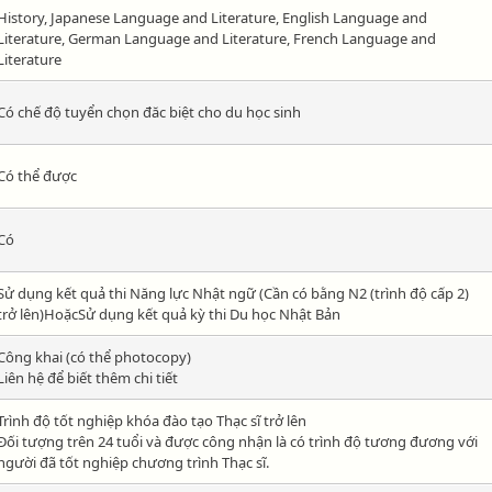
History, Japanese Language and Literature, English Language and
Literature, German Language and Literature, French Language and
Literature
Có chế độ tuyển chọn đăc biệt cho du học sinh
Có thể được
Có
Sử dụng kết quả thi Năng lực Nhật ngữ (Cần có bằng N2 (trình độ cấp 2)
trở lên)HoặcSử dụng kết quả kỳ thi Du học Nhật Bản
Công khai (có thể photocopy)
Liên hệ để biết thêm chi tiết
Trình độ tốt nghiệp khóa đào tạo Thạc sĩ trở lên
Đối tượng trên 24 tuổi và được công nhận là có trình độ tương đương với
người đã tốt nghiệp chương trình Thạc sĩ.