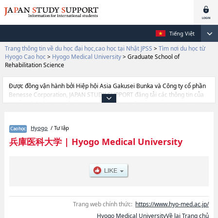
Tiếng Việt
Trang thông tin về du học đại học,cao học tại Nhật JPSS
>
Tìm nơi du học từ
Hyogo Cao học
>
Hyogo Medical University
>
Graduate School of
Rehabilitation Science
Được đồng vận hành bởi Hiệp hội Asia Gakusei Bunka và Công ty cổ phần
Benesse Corporation, JAPAN STUDY SUPPORT đăng tải các thông tin của
khoảng 1.300 trường đại học, cao học, trường đại học ngắn hạn, trường
chuyên môn đang tiếp nhận du học sinh.
Tại đây có đăng các thông tin chi tiết về Hyogo Medical University, và
Hyogo
/ Tư lập
thông tin cần thiết dành cho du học sinh, như là về các Graduate School of
MedicinehoặcGraduate School of PharmacyhoặcGraduate School of
兵庫医科大学
|
Hyogo Medical University
NursinghoặcGraduate School of Rehabilitation Science, thông tin về từng
khoa nghiên cứu, thông tin liên quan đến thi tuyển như số lượng tuyển
sinh, số lượng trúng tuyển, cở sở trang thiết bị, hướng dẫn địa điểm v.v...
Trang web chính thức:
https://www.hyo-med.ac.jp/
Hyogo Medical UniversityVề lại Trang chủ