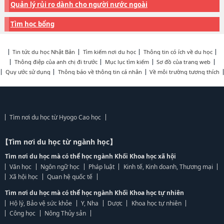
Quản lý rủi ro dành cho người nước ngoài
Tìm học bổng
Tin tức du học Nhật Bản
Tìm kiếm nơi du học
Thông tin có ích về du học
Thông điệp của anh chị đi trước
Mục lục tìm kiếm
Sơ đồ của trang web
Quy ước sử dụng
Thông báo về thông tin cá nhân
Về môi trường tương thích
Tìm nơi du học từ Hyogo Cao học
【Tìm nơi du học từ ngành học】
Tìm nơi du học mà có thể học ngành Khối Khoa học xã hội
Văn học
Ngôn ngữ học
Pháp luật
Kinh tế, Kinh doanh, Thương mại
Xã hội học
Quan hệ quốc tế
Tìm nơi du học mà có thể học ngành Khối Khoa học tự nhiên
Hộ lý, Bảo vệ sức khỏe
Y, Nha
Dược
Khoa học tự nhiên
Công học
Nông Thủy sản