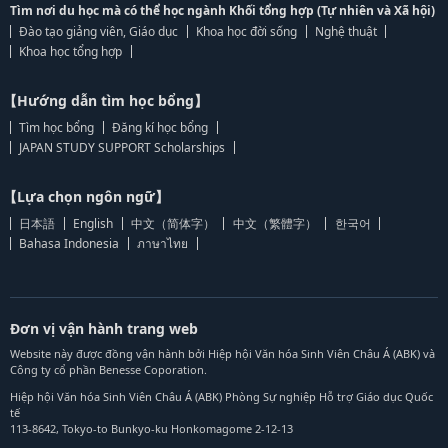
Tìm nơi du học mà có thể học ngành Khối tổng hợp (Tự nhiên và Xã hội)
Đào tạo giảng viên, Giáo dục
Khoa học đời sống
Nghệ thuật
Khoa học tổng hợp
【Hướng dẫn tìm học bổng】
Tìm học bổng
Đăng kí học bổng
JAPAN STUDY SUPPORT Scholarships
【Lựa chọn ngôn ngữ】
日本語
English
中文（简体字）
中文（繁體字）
한국어
Bahasa Indonesia
ภาษาไทย
Đơn vị vận hành trang web
Website này được đồng vận hành bởi Hiệp hội Văn hóa Sinh Viên Châu Á (ABK) và
Công ty cổ phần Benesse Coporation.
Hiệp hội Văn hóa Sinh Viên Châu Á (ABK) Phòng Sự nghiệp Hỗ trợ Giáo dục Quốc
tế
113-8642, Tokyo-to Bunkyo-ku Honkomagome 2-12-13