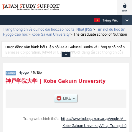
Tiếng Việt
Trang thông tin về du học đại học,cao học tại Nhật JPSS
>
Tìm nơi du học từ
Hyogo Cao học
>
Kobe Gakuin University
>
The Graduate school of Nutrition
Được đồng vận hành bởi Hiệp hội Asia Gakusei Bunka và Công ty cổ phần
Benesse Corporation, JAPAN STUDY SUPPORT đăng tải các thông tin của
khoảng 1.300 trường đại học, cao học, trường đại học ngắn hạn, trường
chuyên môn đang tiếp nhận du học sinh.
Tại đây có đăng các thông tin chi tiết về Kobe Gakuin University, và thông
Hyogo
/ Tư lập
tin cần thiết dành cho du học sinh, như là về các The Graduate School of
LawhoặcThe Graduate school of NutritionhoặcThe Graduate school of
神戸学院大学
|
Kobe Gakuin University
EconomicshoặcThe Graduate school of Humanities and ScienceshoặcThe
Graduate school of Food and Medicinal ScienceshoặcThe Graduate
School of RehabilitationhoặcThe Graduate school of Pharmaceutical
ScienceshoặcThe Graduate School of Psychology, thông tin về từng khoa
nghiên cứu, thông tin liên quan đến thi tuyển như số lượng tuyển sinh, số
lượng trúng tuyển, cở sở trang thiết bị, hướng dẫn địa điểm v.v...
Trang web chính thức:
https://www.kobegakuin.ac.jp/english/
Kobe Gakuin UniversityVề lại Trang chủ