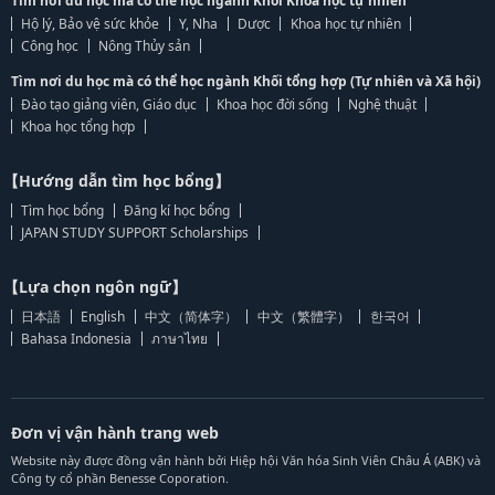
Tìm nơi du học mà có thể học ngành Khối Khoa học tự nhiên
Hộ lý, Bảo vệ sức khỏe
Y, Nha
Dược
Khoa học tự nhiên
Công học
Nông Thủy sản
Tìm nơi du học mà có thể học ngành Khối tổng hợp (Tự nhiên và Xã hội)
Đào tạo giảng viên, Giáo dục
Khoa học đời sống
Nghệ thuật
Khoa học tổng hợp
【Hướng dẫn tìm học bổng】
Tìm học bổng
Đăng kí học bổng
JAPAN STUDY SUPPORT Scholarships
【Lựa chọn ngôn ngữ】
日本語
English
中文（简体字）
中文（繁體字）
한국어
Bahasa Indonesia
ภาษาไทย
Đơn vị vận hành trang web
Website này được đồng vận hành bởi Hiệp hội Văn hóa Sinh Viên Châu Á (ABK) và
Công ty cổ phần Benesse Coporation.