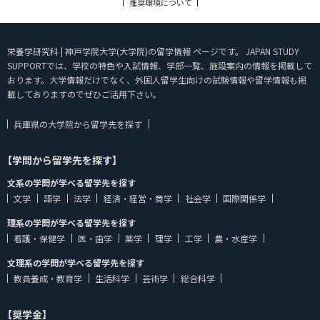
推奨環境について
栄養学研究科 | 神戸学院大学(大学院)の留学情報 ページです。 JAPAN STUDY
SUPPORTでは、学校の特色や入試情報、学部一覧、施設案内の情報を掲載して
おります。大学情報だけでなく、外国人留学生向けの試験情報や留学情報も掲
載しておりますのでぜひご活用下さい。
兵庫県の大学院から留学先を探す
【学問から留学先を探す】
文系の学問が学べる留学先を探す
文学
語学
法学
経済・経営・商学
社会学
国際関係学
理系の学問が学べる留学先を探す
看護・保健学
医・歯学
薬学
理学
工学
農・水産学
文理系の学問が学べる留学先を探す
教員養成・教育学
生活科学
芸術学
総合科学
【奨学金】