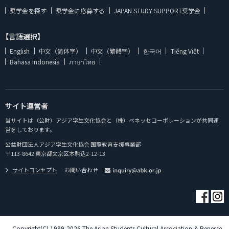
奨学金を探す
奨学金に応募する
JAPAN STUDY SUPPORT奨学金
【言語選択】
English
中文（简体字）
中文（繁體字）
한국어
Tiếng Việt
Bahasa Indonesia
ภาษาไทย
サイト運営者
当サイトは（公財）アジア学生文化協会と（株）ベネッセコーポレーションが共同運
営をしております。
公益財団法人アジア学生文化協会 国際教育支援事業部
〒113-8642 東京都文京区本駒込2-12-13
サイトコンセプト
お問い合わせ
Copyright(C) 1999-2026 The Asian Students Cultural Association & Benesse