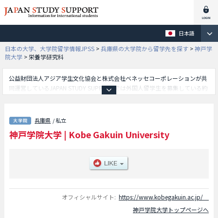
日本語
日本の大学、大学院留学情報JPSS
>
兵庫県の大学院から留学先を探す
>
神戸学
院大学
>
栄養学研究科
公益財団法人アジア学生文化協会と株式会社ベネッセコーポレーションが共
同運営しているJAPAN STUDY SUPPORTでは外国人留学生を募集している約
1,300校の大学・大学院・短大・専門学校情報を掲載しています。
こちらでは神戸学院大学に関する詳細情報を記載しており、法学研究科や栄
養学研究科や経済学研究科や人間文化学研究科や食品薬品総合科学研究科や
兵庫県
/ 私立
総合リハビリテーション学研究科や薬学研究科や心理学研究科等、研究科別
神戸学院大学
|
Kobe Gakuin University
情報や、募集定員や合格者数など入試情報、施設案内、アクセスなど外国人
留学生に必要な情報を掲載しているので是非ご利用ください。
オフィシャルサイト:
https://www.kobegakuin.ac.jp/
神戸学院大学トップページへ