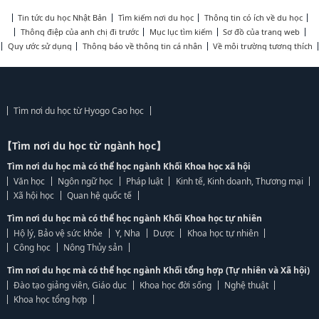
Tin tức du học Nhật Bản
Tìm kiếm nơi du học
Thông tin có ích về du học
Thông điệp của anh chị đi trước
Mục lục tìm kiếm
Sơ đồ của trang web
Quy ước sử dụng
Thông báo về thông tin cá nhân
Về môi trường tương thích
Tìm nơi du học từ Hyogo Cao học
【Tìm nơi du học từ ngành học】
Tìm nơi du học mà có thể học ngành Khối Khoa học xã hội
Văn học
Ngôn ngữ học
Pháp luật
Kinh tế, Kinh doanh, Thương mại
Xã hội học
Quan hệ quốc tế
Tìm nơi du học mà có thể học ngành Khối Khoa học tự nhiên
Hộ lý, Bảo vệ sức khỏe
Y, Nha
Dược
Khoa học tự nhiên
Công học
Nông Thủy sản
Tìm nơi du học mà có thể học ngành Khối tổng hợp (Tự nhiên và Xã hội)
Đào tạo giảng viên, Giáo dục
Khoa học đời sống
Nghệ thuật
Khoa học tổng hợp