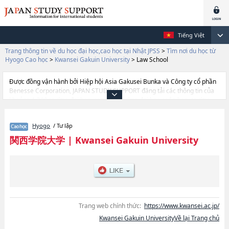
Tiếng Việt
Trang thông tin về du học đại học,cao học tại Nhật JPSS
>
Tìm nơi du học từ
Hyogo Cao học
>
Kwansei Gakuin University
>
Law School
Được đồng vận hành bởi Hiệp hội Asia Gakusei Bunka và Công ty cổ phần
Benesse Corporation, JAPAN STUDY SUPPORT đăng tải các thông tin của
khoảng 1.300 trường đại học, cao học, trường đại học ngắn hạn, trường
chuyên môn đang tiếp nhận du học sinh.
Tại đây có đăng các thông tin chi tiết về Kwansei Gakuin University, và
Hyogo
/ Tư lập
thông tin cần thiết dành cho du học sinh, như là về các Graduate school of
TheologyhoặcGraduate school of HumanitieshoặcGraduate school of
関西学院大学
|
Kwansei Gakuin University
SociologyhoặcGraduate School of LawhoặcGraduate School of
EconomicshoặcGraduate School of Business AdministrationhoặcGraduate
school of Science and TechnologyhoặcGraduate School of Policy
StudieshoặcGraduate school of Language, Communication, and
CulturehoặcLaw SchoolhoặcInstitute of Business and
AccountinghoặcGraduate School of Human Welfare StudieshoặcGraduate
School of EducationhoặcGraduate School of International Studies, thông
Trang web chính thức:
https://www.kwansei.ac.jp/
tin về từng khoa nghiên cứu, thông tin liên quan đến thi tuyển như số
Kwansei Gakuin UniversityVề lại Trang chủ
lượng tuyển sinh, số lượng trúng tuyển, cở sở trang thiết bị, hướng dẫn địa
điểm v.v...