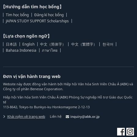
【Hướng dẫn tìm học bổng】
Tìm học bổng
Đăng kí học bổng
JAPAN STUDY SUPPORT Scholarships
【Lựa chọn ngôn ngữ】
日本語
English
中文（简体字）
中文（繁體字）
한국어
Bahasa Indonesia
ภาษาไทย
Đơn vị vận hành trang web
Website này được đồng vận hành bởi Hiệp hội Văn hóa Sinh Viên Châu Á (ABK) và
Công ty cổ phần Benesse Coporation.
Hiệp hội Văn hóa Sinh Viên Châu Á (ABK) Phòng Sự nghiệp Hỗ trợ Giáo dục Quốc
tế
113-8642, Tokyo-to Bunkyo-ku Honkomagome 2-12-13
Khái niệm về trang web
Liên hệ