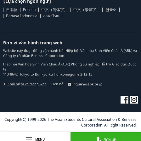
【Lựa chọn ngôn ngữ】
日本語
English
中文（简体字）
中文（繁體字）
한국어
Bahasa Indonesia
ภาษาไทย
Đơn vị vận hành trang web
Website này được đồng vận hành bởi Hiệp hội Văn hóa Sinh Viên Châu Á (ABK) và
Công ty cổ phần Benesse Coporation.
Hiệp hội Văn hóa Sinh Viên Châu Á (ABK) Phòng Sự nghiệp Hỗ trợ Giáo dục Quốc
tế
113-8642, Tokyo-to Bunkyo-ku Honkomagome 2-12-13
Khái niệm về trang web
Liên hệ
Copyright(C) 1999-2026 The Asian Students Cultural Association & Benesse
Corporation. All Right Reserved.
MENU
SIGN UP