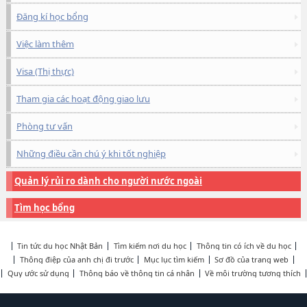
Đăng kí học bổng
Việc làm thêm
Visa (Thị thực)
Tham gia các hoạt động giao lưu
Phòng tư vấn
Những điều cần chú ý khi tốt nghiệp
Quản lý rủi ro dành cho người nước ngoài
Tìm học bổng
Tin tức du học Nhật Bản
Tìm kiếm nơi du học
Thông tin có ích về du học
Thông điệp của anh chị đi trước
Mục lục tìm kiếm
Sơ đồ của trang web
Quy ước sử dụng
Thông báo về thông tin cá nhân
Về môi trường tương thích