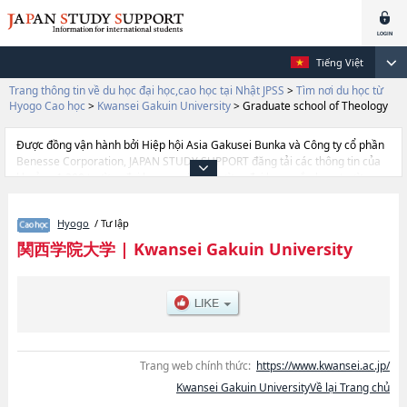
Tiếng Việt
Trang thông tin về du học đại học,cao học tại Nhật JPSS
>
Tìm nơi du học từ
Hyogo Cao học
>
Kwansei Gakuin University
>
Graduate school of Theology
Được đồng vận hành bởi Hiệp hội Asia Gakusei Bunka và Công ty cổ phần
Benesse Corporation, JAPAN STUDY SUPPORT đăng tải các thông tin của
khoảng 1.300 trường đại học, cao học, trường đại học ngắn hạn, trường
chuyên môn đang tiếp nhận du học sinh.
Tại đây có đăng các thông tin chi tiết về Kwansei Gakuin University, và
Hyogo
/ Tư lập
thông tin cần thiết dành cho du học sinh, như là về các Graduate school of
TheologyhoặcGraduate school of HumanitieshoặcGraduate school of
関西学院大学
|
Kwansei Gakuin University
SociologyhoặcGraduate School of LawhoặcGraduate School of
EconomicshoặcGraduate School of Business AdministrationhoặcGraduate
school of Science and TechnologyhoặcGraduate School of Policy
StudieshoặcGraduate school of Language, Communication, and
CulturehoặcLaw SchoolhoặcInstitute of Business and
AccountinghoặcGraduate School of Human Welfare StudieshoặcGraduate
School of EducationhoặcGraduate School of International Studies, thông
Trang web chính thức:
https://www.kwansei.ac.jp/
tin về từng khoa nghiên cứu, thông tin liên quan đến thi tuyển như số
Kwansei Gakuin UniversityVề lại Trang chủ
lượng tuyển sinh, số lượng trúng tuyển, cở sở trang thiết bị, hướng dẫn địa
điểm v.v...