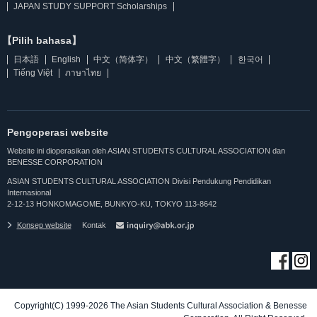
JAPAN STUDY SUPPORT Scholarships
【Pilih bahasa】
日本語
English
中文（简体字）
中文（繁體字）
한국어
Tiếng Việt
ภาษาไทย
Pengoperasi website
Website ini dioperasikan oleh ASIAN STUDENTS CULTURAL ASSOCIATION dan
BENESSE CORPORATION
ASIAN STUDENTS CULTURAL ASSOCIATION Divisi Pendukung Pendidikan
Internasional
2-12-13 HONKOMAGOME, BUNKYO-KU, TOKYO 113-8642
Konsep website
Kontak
Copyright(C) 1999-2026 The Asian Students Cultural Association & Benesse