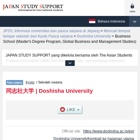
Bahasa Indonesia
JPSS, Informasi universitas dan pasca sarjana di Jepang
>
Mencari tempat
belajar sekolah dari Kyoto Pasca sarjana
>
Doshisha University
>
Business
School (Master's Degree Program, Global Business and Management Studies)
JAPAN STUDY SUPPORT yang dikelola bersama oleh The Asian Students
Cultural Association (ABK) dan Benesse Corp. menyediakan informasi
sekitar 1300 universitas, pascasarjana, universitas yunior, akademi
kejuruan yang siap menerima mahasiswa(i) mancanegara.
Tersedia informasi rinci mengenai Doshisha University, mencakup informasi
Kyoto
/ Sekolah swasta
per jurusan riset seperti %% research %%, serta berbagai informasi yang
berguna bagi mahasiswa(i) mancanegara seperti kuota untuk jumlah
同志社大学
|
Doshisha University
pendaftar dan jumlah kelulusan ujian masuk mahasiswa(i) mancanegara,
informasi mengenai ujian masuk, prasarana kampus, akses jalan, dan
lainnya. Silakan memanfaatkannya.
Official site:
https://www.doshisha.ac.jp/en/
Doshisha UniversityKembali ke halaman utama