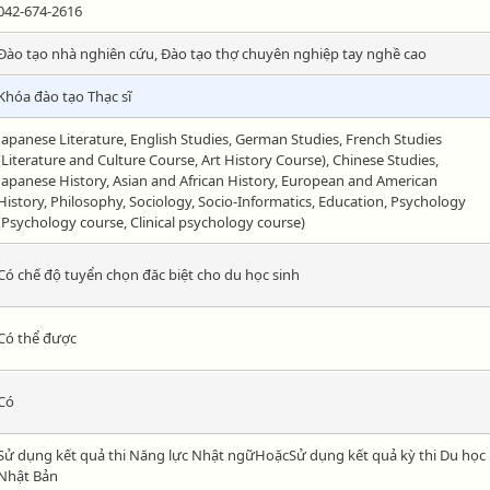
042-674-2616
Đào tạo nhà nghiên cứu, Đào tạo thợ chuyên nghiệp tay nghề cao
Khóa đào tạo Thạc sĩ
Japanese Literature, English Studies, German Studies, French Studies
(Literature and Culture Course, Art History Course), Chinese Studies,
Japanese History, Asian and African History, European and American
History, Philosophy, Sociology, Socio-Informatics, Education, Psychology
(Psychology course, Clinical psychology course)
Có chế độ tuyển chọn đăc biệt cho du học sinh
Có thể được
Có
Sử dụng kết quả thi Năng lực Nhật ngữHoặcSử dụng kết quả kỳ thi Du học
Nhật Bản