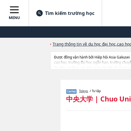
Tìm kiếm trường học
MENU
Trang thông tin về du học đại học,cao học
Được đồng vận hành bởi Hiệp hội Asia Gakusei
cao học, trường đại học ngắn hạn, trường chuy
Tại đây có đăng các thông tin chi tiết về Chuo 
EconomicshoặcGraduate School of Commercehoặ
StudieshoặcCHUO Graduate School of Strategic 
tuyển, cở sở trang thiết bị, hướng dẫn địa điểm v.
Tokyo
/ Tư lập
中央大学
|
Chuo Uni