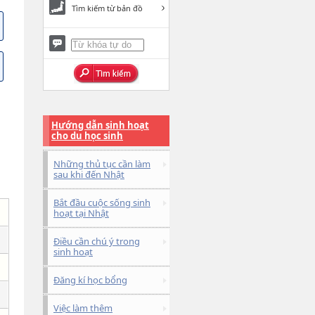
Tìm kiếm từ bản đồ
Hướng dẫn sinh hoạt
cho du học sinh
Những thủ tục cần làm
sau khi đến Nhật
Bắt đầu cuộc sống sinh
hoạt tại Nhật
Điều cần chú ý trong
sinh hoạt
Đăng kí học bổng
Việc làm thêm