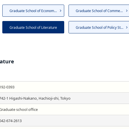
Graduate School of Economics
Graduate School of Commerce
Graduate School of Literature
Graduate School of Policy Stu...
rature
192-0393
742-1 Higashi-Nakano, Hachioji-shi, Tokyo
Graduate school office
042-674-2613