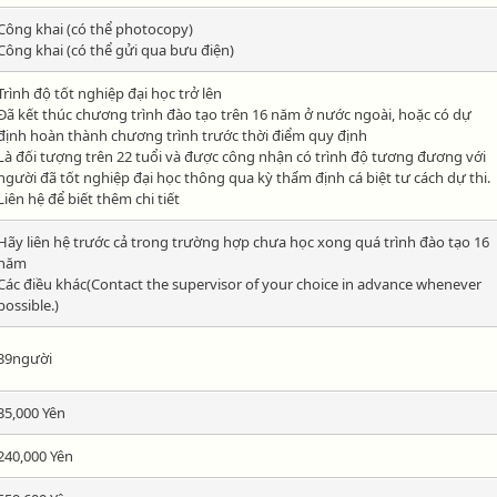
Công khai (có thể photocopy)
Công khai (có thể gửi qua bưu điện)
Trình độ tốt nghiệp đại học trở lên
Đã kết thúc chương trình đào tạo trên 16 năm ở nước ngoài, hoặc có dự
định hoàn thành chương trình trước thời điểm quy định
Là đối tượng trên 22 tuổi và được công nhận có trình độ tương đương với
người đã tốt nghiệp đại học thông qua kỳ thẩm định cá biệt tư cách dự thi.
Liên hệ để biết thêm chi tiết
Hãy liên hệ trước cả trong trường hợp chưa học xong quá trình đào tạo 16
năm
Các điều khác(Contact the supervisor of your choice in advance whenever
possible.)
39người
35,000 Yên
240,000 Yên