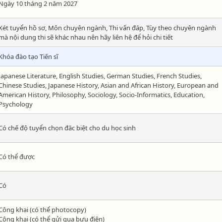
Ngày 10 tháng 2 năm 2027
Xét tuyển hồ sơ, Môn chuyên ngành, Thi vấn đáp, Tùy theo chuyên ngành
mà nội dung thi sẽ khác nhau nên hãy liên hệ để hỏi chi tiết
Khóa đào tạo Tiến sĩ
Japanese Literature, English Studies, German Studies, French Studies,
Chinese Studies, Japanese History, Asian and African History, European and
American History, Philosophy, Sociology, Socio-Informatics, Education,
Psychology
Có chế độ tuyển chọn đăc biệt cho du học sinh
Có thể được
Có
Công khai (có thể photocopy)
Công khai (có thể gửi qua bưu điện)