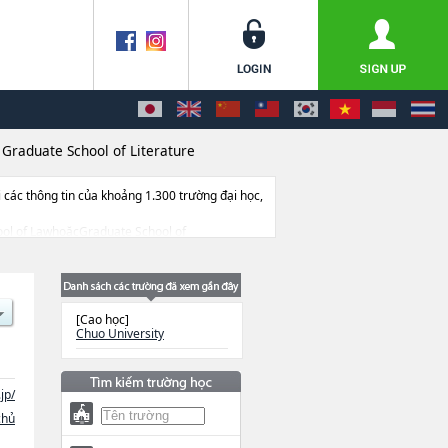
>
Graduate School of Literature
ác thông tin của khoảng 1.300 trường đại học,
chool of LawhoặcGraduate School of
rehoặcGraduate School of Policy
n như số lượng tuyển sinh, số lượng trúng
[Cao học]
Chuo University
jp/
chủ