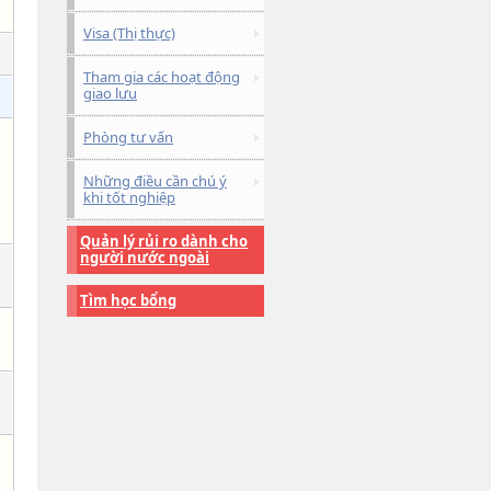
Visa (Thị thực)
Tham gia các hoạt động
giao lưu
Phòng tư vấn
Những điều cần chú ý
khi tốt nghiệp
Quản lý rủi ro dành cho
người nước ngoài
Tìm học bổng