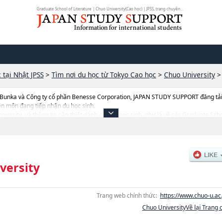
Graduate School of Literature | Chuo University(Cao học) | JPSS, trang chuyên...
 tại Nhật JPSS
>
Tìm nơi du học từ Tokyo Cao học
>
Chuo University
 Bunka và Công ty cổ phần Benesse Corporation, JAPAN STUDY SUPPORT đăng tải c
ên môn đang tiếp nhận du học sinh.
University, và thông tin cần thiết dành cho du học sinh, như là về các Graduate S
cGraduate School of Science and EngineeringhoặcGraduate School of Literatu
Management, thông tin về từng khoa nghiên cứu, thông tin liên quan đến thi tuyể
v...
versity
Trang web chính thức:
https://www.chuo-u.ac.
Chuo UniversityVề lại Trang 