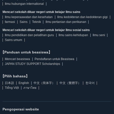
Ilmu hubungan international
Mencari sekolah diluar negeri untuk belajar Ilmu sains
Ilmu keperaawatan dan kesehatan
Ilmu kedokteran dan kedokteran gigi
farmasi
Sains
Teknik
Ilmu pertanian dan perikanan
Mencari sekolah diluar negeri untuk belajar Ilmu sosial sains
Ilmu pendidikan dan pelatihan guru
Ilmu sains kehidupan
Ilmu seni
Sains umum
【Panduan untuk beasiswa】
Mencari beasiswa
Pendaftaran untuk Beasiswa
JAPAN STUDY SUPPORT Scholarships
【Pilih bahasa】
日本語
English
中文（简体字）
中文（繁體字）
한국어
Tiếng Việt
ภาษาไทย
Pengoperasi website