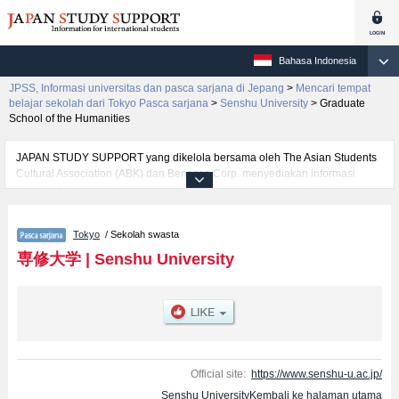
Bahasa Indonesia
JPSS, Informasi universitas dan pasca sarjana di Jepang
>
Mencari tempat
belajar sekolah dari Tokyo Pasca sarjana
>
Senshu University
>
Graduate
School of the Humanities
JAPAN STUDY SUPPORT yang dikelola bersama oleh The Asian Students
Cultural Association (ABK) dan Benesse Corp. menyediakan informasi
sekitar 1300 universitas, pascasarjana, universitas yunior, akademi
kejuruan yang siap menerima mahasiswa(i) mancanegara.
Tersedia informasi rinci mengenai Senshu University, mencakup informasi
Tokyo
/ Sekolah swasta
per jurusan riset seperti %% research %%, serta berbagai informasi yang
berguna bagi mahasiswa(i) mancanegara seperti kuota untuk jumlah
専修大学
|
Senshu University
pendaftar dan jumlah kelulusan ujian masuk mahasiswa(i) mancanegara,
informasi mengenai ujian masuk, prasarana kampus, akses jalan, dan
lainnya. Silakan memanfaatkannya.
Official site:
https://www.senshu-u.ac.jp/
Senshu UniversityKembali ke halaman utama