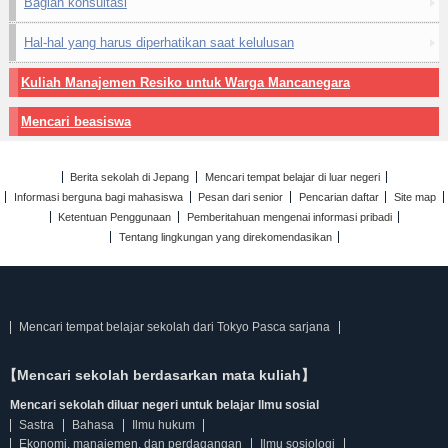
Bagian konsultasi
Hal-hal yang harus diperhatikan saat kelulusan
Kuliah Manajemen Resiko untuk Warga Mancanegara
Mencari beasiswa
Berita sekolah di Jepang
Mencari tempat belajar di luar negeri
Informasi berguna bagi mahasiswa
Pesan dari senior
Pencarian daftar
Site map
Ketentuan Penggunaan
Pemberitahuan mengenai informasi pribadi
Tentang lingkungan yang direkomendasikan
Mencari tempat belajar sekolah dari Tokyo Pasca sarjana
【Mencari sekolah berdasarkan mata kuliah】
Mencari sekolah diluar negeri untuk belajar Ilmu sosial
Sastra
Bahasa
Ilmu hukum
Ekonomi, manajemen, dan perdagangan
Ilmu sosiologi