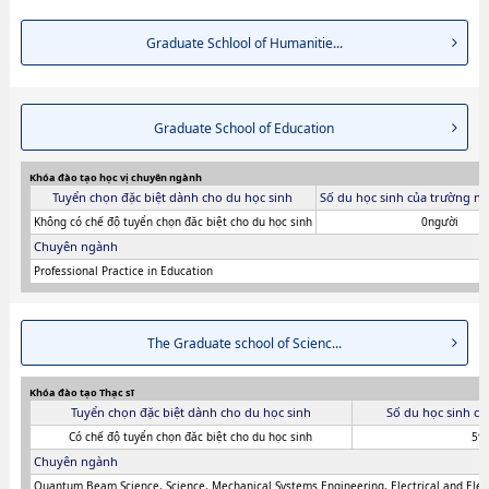
Graduate Schlool of Humanitie...
Graduate School of Education
Khóa đào tạo học vị chuyên ngành
Tuyển chọn đặc biệt dành cho du học sinh
Số du học sinh của trường ni
Không có chế độ tuyển chọn đăc biệt cho du học sinh
0người
Chuyên ngành
Professional Practice in Education
The Graduate school of Scienc...
Khóa đào tạo Thạc sĩ
Tuyển chọn đặc biệt dành cho du học sinh
Số du học sinh c
Có chế độ tuyển chọn đăc biệt cho du học sinh
59
Chuyên ngành
Quantum Beam Science, Science, Mechanical Systems Engineering, Electrical and Elect