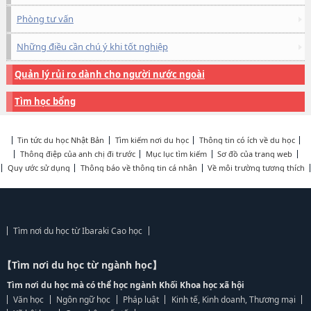
Phòng tư vấn
Những điều cần chú ý khi tốt nghiệp
Quản lý rủi ro dành cho người nước ngoài
Tìm học bổng
Tin tức du học Nhật Bản
Tìm kiếm nơi du học
Thông tin có ích về du học
Thông điệp của anh chị đi trước
Mục lục tìm kiếm
Sơ đồ của trang web
Quy ước sử dụng
Thông báo về thông tin cá nhân
Về môi trường tương thích
Tìm nơi du học từ Ibaraki Cao học
【Tìm nơi du học từ ngành học】
Tìm nơi du học mà có thể học ngành Khối Khoa học xã hội
Văn học
Ngôn ngữ học
Pháp luật
Kinh tế, Kinh doanh, Thương mại