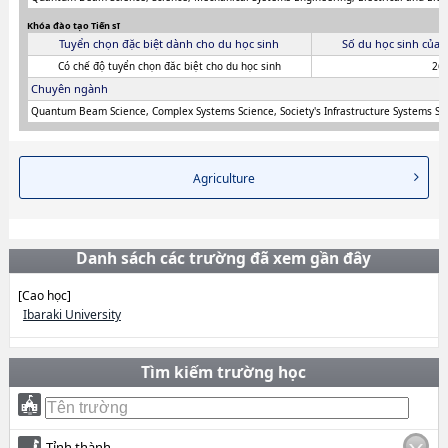
Khóa đào tạo Tiến sĩ
Tuyển chọn đặc biệt dành cho du học sinh
Số du học sinh của 
Có chế độ tuyển chọn đăc biệt cho du học sinh
26
Chuyên ngành
Quantum Beam Science, Complex Systems Science, Society's Infrastructure Systems Sc
Agriculture
Danh sách các trường đã xem gần đây
[Cao học]
Ibaraki University
Tìm kiếm trường học
Tỉnh thành