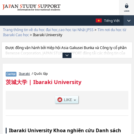
Tiếng Việt
Trang thông tin về du học đại học,cao học tại Nhật JPSS
>
Tìm nơi du học từ
Ibaraki Cao học
>
Ibaraki University
Được đồng vận hành bởi Hiệp hội Asia Gakusei Bunka và Công ty cổ phần
Benesse Corporation, JAPAN STUDY SUPPORT đăng tải các thông tin của
khoảng 1.300 trường đại học, cao học, trường đại học ngắn hạn, trường
chuyên môn đang tiếp nhận du học sinh.
Tại đây có đăng các thông tin chi tiết về Ibaraki University, và thông tin cần
Ibaraki
/ Quốc lập
thiết dành cho du học sinh, như là về các Graduate Schlool of Humanities
and Social ScienceshoặcGraduate School of EducationhoặcThe Graduate
茨城大学
|
Ibaraki University
school of Science and EngineeringhoặcAgriculture, thông tin về từng khoa
nghiên cứu, thông tin liên quan đến thi tuyển như số lượng tuyển sinh, số
lượng trúng tuyển, cở sở trang thiết bị, hướng dẫn địa điểm v.v...
Ibaraki University Khoa nghiên cứu Danh sách