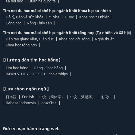
Xã hội học
Quan hệ quốc tế
Tìm nơi du học mà có thể học ngành Khối Khoa học tự nhiên
Hộ lý, Bảo vệ sức khỏe
Y, Nha
Dược
Khoa học tự nhiên
Công học
Nông Thủy sản
Tìm nơi du học mà có thể học ngành Khối tổng hợp (Tự nhiên và Xã hội)
Đào tạo giảng viên, Giáo dục
Khoa học đời sống
Nghệ thuật
Khoa học tổng hợp
【Hướng dẫn tìm học bổng】
Tìm học bổng
Đăng kí học bổng
JAPAN STUDY SUPPORT Scholarships
【Lựa chọn ngôn ngữ】
日本語
English
中文（简体字）
中文（繁體字）
한국어
Bahasa Indonesia
ภาษาไทย
Đơn vị vận hành trang web