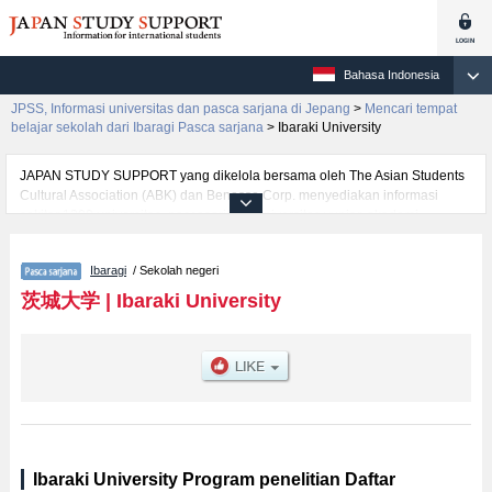
Bahasa Indonesia
JPSS, Informasi universitas dan pasca sarjana di Jepang
>
Mencari tempat
belajar sekolah dari Ibaragi Pasca sarjana
>
Ibaraki University
JAPAN STUDY SUPPORT yang dikelola bersama oleh The Asian Students
Cultural Association (ABK) dan Benesse Corp. menyediakan informasi
sekitar 1300 universitas, pascasarjana, universitas yunior, akademi
kejuruan yang siap menerima mahasiswa(i) mancanegara.
Tersedia informasi rinci mengenai Ibaraki University, mencakup informasi
Ibaragi
/ Sekolah negeri
per jurusan riset seperti %% research %%, serta berbagai informasi yang
berguna bagi mahasiswa(i) mancanegara seperti kuota untuk jumlah
茨城大学
|
Ibaraki University
pendaftar dan jumlah kelulusan ujian masuk mahasiswa(i) mancanegara,
informasi mengenai ujian masuk, prasarana kampus, akses jalan, dan
lainnya. Silakan memanfaatkannya.
Ibaraki University Program penelitian Daftar