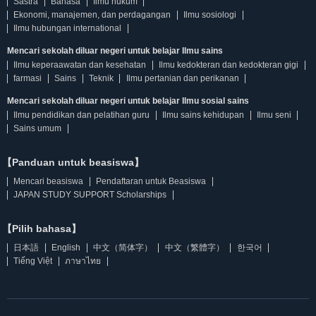
Sastra
Bahasa
Ilmu hukum
Ekonomi, manajemen, dan perdagangan
Ilmu sosiologi
Ilmu hubungan international
Mencari sekolah diluar negeri untuk belajar Ilmu sains
Ilmu keperaawatan dan kesehatan
Ilmu kedokteran dan kedokteran gigi
farmasi
Sains
Teknik
Ilmu pertanian dan perikanan
Mencari sekolah diluar negeri untuk belajar Ilmu sosial sains
Ilmu pendidikan dan pelatihan guru
Ilmu sains kehidupan
Ilmu seni
Sains umum
【Panduan untuk beasiswa】
Mencari beasiswa
Pendaftaran untuk Beasiswa
JAPAN STUDY SUPPORT Scholarships
【Pilih bahasa】
日本語
English
中文（简体字）
中文（繁體字）
한국어
Tiếng Việt
ภาษาไทย