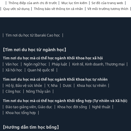
Thông điệp của anh chị đi trước
Mục lục tìm kiếm
Sơ đồ của trang web
Quy ước sử dụng
Thông báo về thông tin cá nhân
Về môi trường tương thích
Tìm nơi du học từ Ibaraki Cao học
【Tìm nơi du học từ ngành học】
Tìm nơi du học mà có thể học ngành Khối Khoa học xã hội
Văn học
Ngôn ngữ học
Pháp luật
Kinh tế, Kinh doanh, Thương mại
Xã hội học
Quan hệ quốc tế
Tìm nơi du học mà có thể học ngành Khối Khoa học tự nhiên
Hộ lý, Bảo vệ sức khỏe
Y, Nha
Dược
Khoa học tự nhiên
Công học
Nông Thủy sản
Tìm nơi du học mà có thể học ngành Khối tổng hợp (Tự nhiên và Xã hội)
Đào tạo giảng viên, Giáo dục
Khoa học đời sống
Nghệ thuật
Khoa học tổng hợp
【Hướng dẫn tìm học bổng】