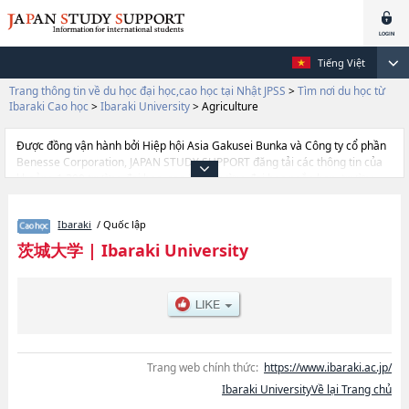
Tiếng Việt
Trang thông tin về du học đại học,cao học tại Nhật JPSS
>
Tìm nơi du học từ
Ibaraki Cao học
>
Ibaraki University
>
Agriculture
Được đồng vận hành bởi Hiệp hội Asia Gakusei Bunka và Công ty cổ phần
Benesse Corporation, JAPAN STUDY SUPPORT đăng tải các thông tin của
khoảng 1.300 trường đại học, cao học, trường đại học ngắn hạn, trường
chuyên môn đang tiếp nhận du học sinh.
Tại đây có đăng các thông tin chi tiết về Ibaraki University, và thông tin cần
Ibaraki
/ Quốc lập
thiết dành cho du học sinh, như là về các Graduate Schlool of Humanities
and Social ScienceshoặcGraduate School of EducationhoặcThe Graduate
茨城大学
|
Ibaraki University
school of Science and EngineeringhoặcAgriculture, thông tin về từng khoa
nghiên cứu, thông tin liên quan đến thi tuyển như số lượng tuyển sinh, số
lượng trúng tuyển, cở sở trang thiết bị, hướng dẫn địa điểm v.v...
Trang web chính thức:
https://www.ibaraki.ac.jp/
Ibaraki UniversityVề lại Trang chủ