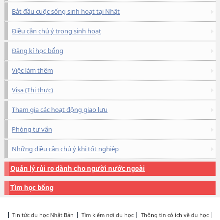
Bắt đầu cuộc sống sinh hoạt tại Nhật
Điều cần chú ý trong sinh hoạt
Đăng kí học bổng
Việc làm thêm
Visa (Thị thực)
Tham gia các hoạt động giao lưu
Phòng tư vấn
Những điều cần chú ý khi tốt nghiệp
Quản lý rủi ro dành cho người nước ngoài
Tìm học bổng
Tin tức du học Nhật Bản
Tìm kiếm nơi du học
Thông tin có ích về du học