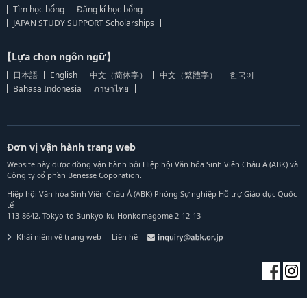
Tìm học bổng
Đăng kí học bổng
JAPAN STUDY SUPPORT Scholarships
【Lựa chọn ngôn ngữ】
日本語
English
中文（简体字）
中文（繁體字）
한국어
Bahasa Indonesia
ภาษาไทย
Đơn vị vận hành trang web
Website này được đồng vận hành bởi Hiệp hội Văn hóa Sinh Viên Châu Á (ABK) và
Công ty cổ phần Benesse Coporation.
Hiệp hội Văn hóa Sinh Viên Châu Á (ABK) Phòng Sự nghiệp Hỗ trợ Giáo dục Quốc
tế
113-8642, Tokyo-to Bunkyo-ku Honkomagome 2-12-13
Khái niệm về trang web
Liên hệ