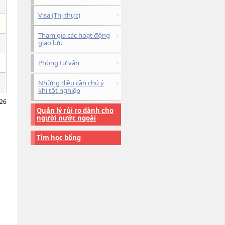
Visa (Thị thực)
Tham gia các hoạt động
giao lưu
Phòng tư vấn
Những điều cần chú ý
khi tốt nghiệp
026
Quản lý rủi ro dành cho
người nước ngoài
Tìm học bổng