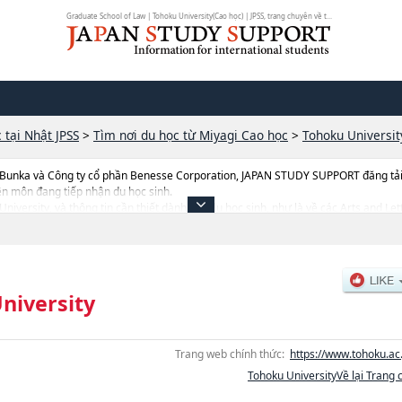
Graduate School of Law | Tohoku University(Cao học) | JPSS, trang chuyên về t...
 tại Nhật JPSS
>
Tìm nơi du học từ Miyagi Cao học
>
Tohoku Universit
 Bunka và Công ty cổ phần Benesse Corporation, JAPAN STUDY SUPPORT đăng tải c
ên môn đang tiếp nhận du học sinh.
u University, và thông tin cần thiết dành cho du học sinh, như là về các Arts and
hoặcMedicinehoặcDentistryhoặcGraduate School of Pharmaceutical Sciences
cInformation ScienceshoặcGraduate School of Life ScienceshoặcGraduate School
thông tin liên quan đến thi tuyển như số lượng tuyển sinh, số lượng trúng tuyển, c
niversity
Trang web chính thức:
https://www.tohoku.ac.
Tohoku UniversityVề lại Trang 