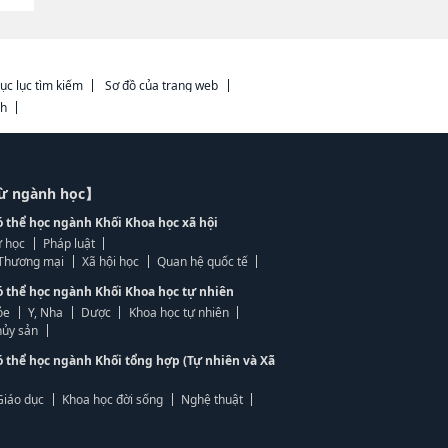
ục lục tìm kiếm
Sơ đồ của trang web
ch
từ ngành học】
ó thể học ngành Khối Khoa học xã hội
 học
Pháp luật
, Thương mại
Xã hội học
Quan hệ quốc tế
ó thể học ngành Khối Khoa học tự nhiên
ỏe
Y, Nha
Dược
Khoa học tự nhiên
ủy sản
ó thể học ngành Khối tổng hợp (Tự nhiên và Xã
Giáo dục
Khoa học đời sống
Nghệ thuật