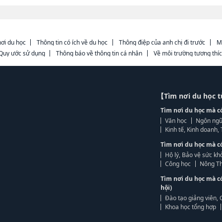
ơi du học
Thông tin có ích về du học
Thông điệp của anh chị đi trước
M
Quy ước sử dụng
Thông báo về thông tin cá nhân
Về môi trường tương thí
【Tìm nơi du học 
Tìm nơi du học mà c
Văn học
Ngôn ngữ
Kinh tế, Kinh doanh
Tìm nơi du học mà c
Hộ lý, Bảo vệ sức kh
Công học
Nông Th
Tìm nơi du học mà c
hội)
Đào tạo giảng viên, 
Khoa học tổng hợp