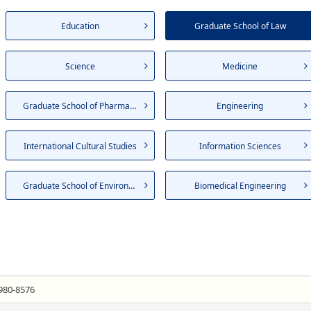
Education
Graduate School of Law
Science
Medicine
Graduate School of Pharmaceut...
Engineering
International Cultural Studies
Information Sciences
Graduate School of Environmen...
Biomedical Engineering
980-8576