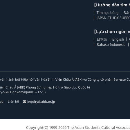
【Hướng dẫn tìm 
Tìm học bổng
Đăn
JAPAN STUDY SUPPO
【Lựa chọn ngôn
日本語
English
Bahasa Indonesia
vận hành bởi Hiệp hội Văn hóa Sinh Viên Châu Á (ABK) và Công ty cổ phần Benesse C
Viên Châu Á (ABK) Phòng Sự nghiệp Hỗ trợ Giáo dục Quốc tế
nkyo-ku Honkomagome 2-12-13
web
Liên hệ
Copyright(C) 1999-2026 The Asian Students Cultural Associat