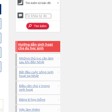
Tìm kiếm từ bản đồ
Hướng dẫn sinh hoạt
cho du học sinh
Những thủ tục cần làm
sau khi đến Nhật
Bắt đầu cuộc sống sinh
hoạt tại Nhật
Điều cần chú ý trong
sinh hoạt
Đăng kí học bổng
Việc làm thêm