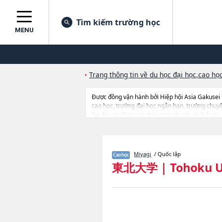
Tìm kiếm trường học
MENU
Trang thông tin về du học đại học,cao học
Được đồng vận hành bởi Hiệp hội Asia Gakusei
cao học, trường đại học ngắn hạn, trường chuy
Tại đây có đăng các thông tin chi tiết về Tohok
LawhoặcEconomics and ManagementhoặcScience
SciencehoặcInternational Cultural Studieshoặ
Engineering, thông tin về từng khoa nghiên cứu, 
Miyagi
/ Quốc lập
東北大学
|
Tohoku U