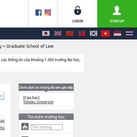
y
>
Graduate School of Law
ác thông tin của khoảng 1.300 trường đại học,
 LettershoặcEducationhoặcGraduate School of
hoặcEngineeringhoặcAgricultural
 of Environmental StudieshoặcBiomedical
ở sở trang thiết bị, hướng dẫn địa điểm v.v...
[Cao học]
Tohoku University
jp/
chủ