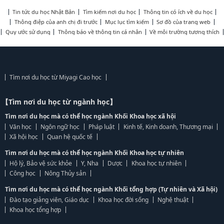
Tin tức du học Nhật Bản
Tìm kiếm nơi du học
Thông tin có ích về du học
Thông điệp của anh chị đi trước
Mục lục tìm kiếm
Sơ đồ của trang web
Quy ước sử dụng
Thông báo về thông tin cá nhân
Về môi trường tương thích
Tìm nơi du học từ Miyagi Cao học
【Tìm nơi du học từ ngành học】
Tìm nơi du học mà có thể học ngành Khối Khoa học xã hội
Văn học
Ngôn ngữ học
Pháp luật
Kinh tế, Kinh doanh, Thương mại
Xã hội học
Quan hệ quốc tế
Tìm nơi du học mà có thể học ngành Khối Khoa học tự nhiên
Hộ lý, Bảo vệ sức khỏe
Y, Nha
Dược
Khoa học tự nhiên
Công học
Nông Thủy sản
Tìm nơi du học mà có thể học ngành Khối tổng hợp (Tự nhiên và Xã hội)
Đào tạo giảng viên, Giáo dục
Khoa học đời sống
Nghệ thuật
Khoa học tổng hợp