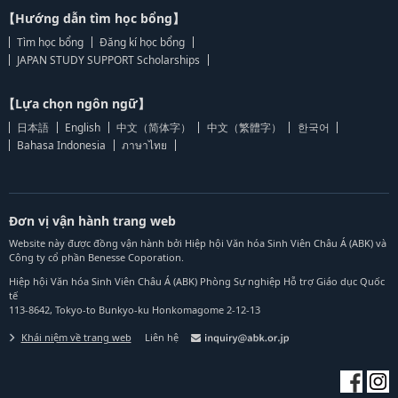
【Hướng dẫn tìm học bổng】
Tìm học bổng
Đăng kí học bổng
JAPAN STUDY SUPPORT Scholarships
【Lựa chọn ngôn ngữ】
日本語
English
中文（简体字）
中文（繁體字）
한국어
Bahasa Indonesia
ภาษาไทย
Đơn vị vận hành trang web
Website này được đồng vận hành bởi Hiệp hội Văn hóa Sinh Viên Châu Á (ABK) và
Công ty cổ phần Benesse Coporation.
Hiệp hội Văn hóa Sinh Viên Châu Á (ABK) Phòng Sự nghiệp Hỗ trợ Giáo dục Quốc
tế
113-8642, Tokyo-to Bunkyo-ku Honkomagome 2-12-13
Khái niệm về trang web
Liên hệ