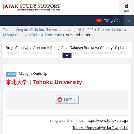
Tiếng Việt
Trang thông tin về du học đại học,cao học tại Nhật JPSS
>
Tìm nơi du học từ
Miyagi Cao học
>
Tohoku University
>
Arts and Letters
Được đồng vận hành bởi Hiệp hội Asia Gakusei Bunka và Công ty cổ phần
Benesse Corporation, JAPAN STUDY SUPPORT đăng tải các thông tin của
khoảng 1.300 trường đại học, cao học, trường đại học ngắn hạn, trường
chuyên môn đang tiếp nhận du học sinh.
Tại đây có đăng các thông tin chi tiết về Tohoku University, và thông tin cần
Miyagi
/ Quốc lập
thiết dành cho du học sinh, như là về các Arts and
LettershoặcEducationhoặcGraduate School of LawhoặcEconomics and
東北大学
|
Tohoku University
ManagementhoặcSciencehoặcMedicinehoặcDentistryhoặcGraduate
School of Pharmaceutical ScienceshoặcEngineeringhoặcAgricultural
SciencehoặcInternational Cultural StudieshoặcInformation
ScienceshoặcGraduate School of Life ScienceshoặcGraduate School of
Environmental StudieshoặcBiomedical Engineering, thông tin về từng
khoa nghiên cứu, thông tin liên quan đến thi tuyển như số lượng tuyển
sinh, số lượng trúng tuyển, cở sở trang thiết bị, hướng dẫn địa điểm v.v...
Trang web chính thức:
https://www.tohoku.ac.jp/
Tohoku UniversityVề lại Trang chủ