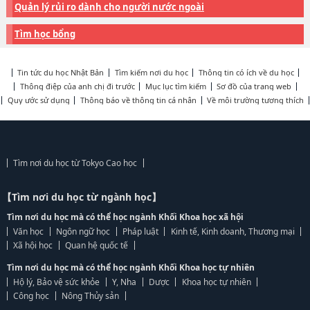
Quản lý rủi ro dành cho người nước ngoài
Tìm học bổng
Tin tức du học Nhật Bản
Tìm kiếm nơi du học
Thông tin có ích về du học
Thông điệp của anh chị đi trước
Mục lục tìm kiếm
Sơ đồ của trang web
Quy ước sử dụng
Thông báo về thông tin cá nhân
Về môi trường tương thích
Tìm nơi du học từ Tokyo Cao học
【Tìm nơi du học từ ngành học】
Tìm nơi du học mà có thể học ngành Khối Khoa học xã hội
Văn học
Ngôn ngữ học
Pháp luật
Kinh tế, Kinh doanh, Thương mại
Xã hội học
Quan hệ quốc tế
Tìm nơi du học mà có thể học ngành Khối Khoa học tự nhiên
Hộ lý, Bảo vệ sức khỏe
Y, Nha
Dược
Khoa học tự nhiên
Công học
Nông Thủy sản