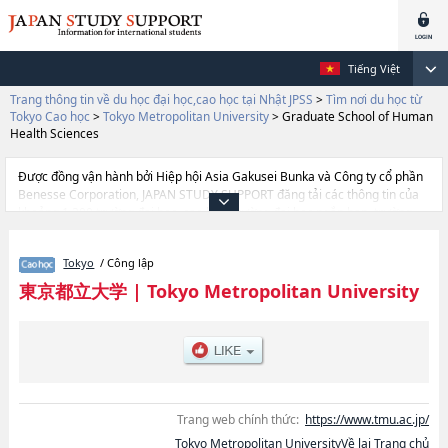
Tiếng Việt
Trang thông tin về du học đại học,cao học tại Nhật JPSS
>
Tìm nơi du học từ
Tokyo Cao học
>
Tokyo Metropolitan University
>
Graduate School of Human
Health Sciences
Được đồng vận hành bởi Hiệp hội Asia Gakusei Bunka và Công ty cổ phần
Benesse Corporation, JAPAN STUDY SUPPORT đăng tải các thông tin của
khoảng 1.300 trường đại học, cao học, trường đại học ngắn hạn, trường
chuyên môn đang tiếp nhận du học sinh.
Tại đây có đăng các thông tin chi tiết về Tokyo Metropolitan University, và
Tokyo
/ Công lập
thông tin cần thiết dành cho du học sinh, như là về các Graduate school of
HumanitieshoặcLaw and PoliticshoặcGraduate School of
東京都立大学
|
Tokyo Metropolitan University
SciencehoặcGraduate School or Systems DesignhoặcUrban
Environmental ScienceshoặcGraduate School of Human Health Sciences,
thông tin về từng khoa nghiên cứu, thông tin liên quan đến thi tuyển như
số lượng tuyển sinh, số lượng trúng tuyển, cở sở trang thiết bị, hướng dẫn
địa điểm v.v...
Trang web chính thức:
https://www.tmu.ac.jp/
Tokyo Metropolitan UniversityVề lại Trang chủ