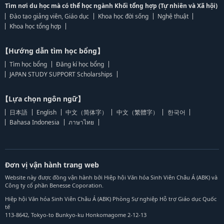
Tìm nơi du học mà có thể học ngành Khối tổng hợp (Tự nhiên và Xã hội)
Đào tạo giảng viên, Giáo dục
Khoa học đời sống
Nghệ thuật
Khoa học tổng hợp
【Hướng dẫn tìm học bổng】
Tìm học bổng
Đăng kí học bổng
JAPAN STUDY SUPPORT Scholarships
【Lựa chọn ngôn ngữ】
日本語
English
中文（简体字）
中文（繁體字）
한국어
Bahasa Indonesia
ภาษาไทย
Đơn vị vận hành trang web
Website này được đồng vận hành bởi Hiệp hội Văn hóa Sinh Viên Châu Á (ABK) và
Công ty cổ phần Benesse Coporation.
Hiệp hội Văn hóa Sinh Viên Châu Á (ABK) Phòng Sự nghiệp Hỗ trợ Giáo dục Quốc
tế
113-8642, Tokyo-to Bunkyo-ku Honkomagome 2-12-13