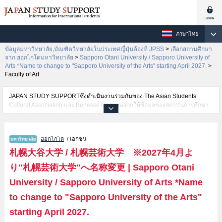
ภาษาไทย
ข้อมูลมหาวิทยาลัย,บัณฑิตวิทยาลัยในประเทศญี่ปุ่นต้องที่ JPSS
>
เลือกสถานศึกษา
จาก ฮอกไกโดมหาวิทยาลัย
>
Sapporo Otani University / Sapporo University of
Arts *Name to change to "Sapporo University of the Arts" starting April 2027.
>
Faculty of Art
JAPAN STUDY SUPPORTซึ่งดำเนินงานร่วมกันของ The Asian Students
Cultural Association และ Benesse Corporationให้ข้อมูลของสถาบันการศึกษา
ระดับมหาวิทยาลัย・บัณฑิตวิทยาลัย・วิทยาลัยระดับอนุปริญญา・วิทยาลัย
อาชีวศึกษากว่า1,300 แห่งที่กำลังเปิดรับสมัครนักศึกษาต่างชาติอยู่ ที่นี่จะให้
ข้อมูลรายละเอียดเกี่ยวกับSapporo Otani University / Sapporo University of
ฮอกไกโด
/ เอกชน
Arts *Name to change to "Sapporo University of the Arts" starting April
2027.,ข้อมูลจำเป็นสำหรับนักศึกษาต่างชาติเช่นข้อมูลของแต่ละคณะ,ข้อมูลการ
札幌大谷大学 / 札幌芸術大学 ※2027年4月よ
สอบคัดเลือกเข้าศึกษาเช่นจำนวนคนที่รับสมัครหรือจำนวนคนที่ผ่านการสอบคัด
り"札幌芸術大学"へ名称変更
|
Sapporo Otani
เลือกเป็นต้น,แนะนำสถานที่,การเดินทางเป็นต้นไว้ด้วยดังนั้นขอเชิญใช้บริการ
ค้นหาข้อมูลตามอัธยาศัย
University / Sapporo University of Arts *Name
to change to "Sapporo University of the Arts"
starting April 2027.