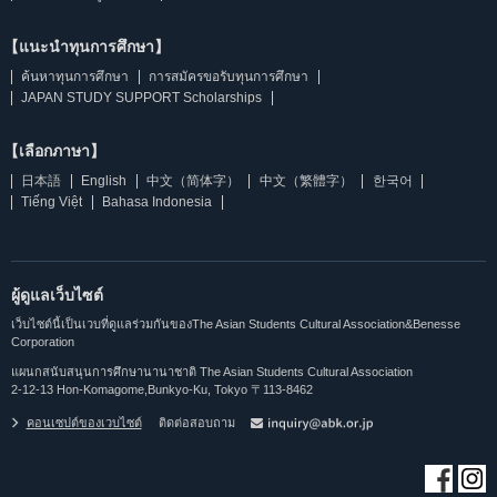
【แนะนำทุนการศึกษา】
ค้นหาทุนการศึกษา
การสมัครขอรับทุนการศึกษา
JAPAN STUDY SUPPORT Scholarships
【เลือกภาษา】
日本語
English
中文（简体字）
中文（繁體字）
한국어
Tiếng Việt
Bahasa Indonesia
ผู้ดูแลเว็บไซต์
เว็บไซต์นี้เป็นเวบที่ดูแลร่วมกันของThe Asian Students Cultural Association&Benesse
Corporation
แผนกสนับสนุนการศึกษานานาชาติ The Asian Students Cultural Association
2-12-13 Hon-Komagome,Bunkyo-Ku, Tokyo 〒113-8462
คอนเซปต์ของเวบไซต์
ติดต่อสอบถาม